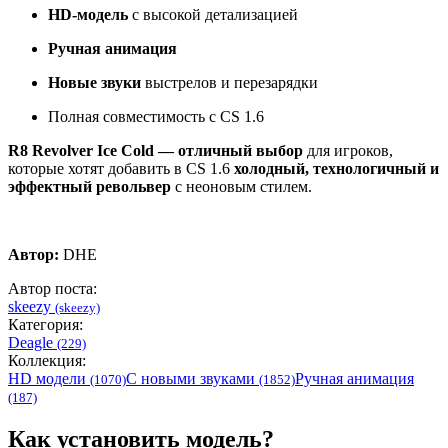
HD-модель
с высокой детализацией
Ручная анимация
Новые звуки
выстрелов и перезарядки
Полная совместимость с CS 1.6
R8 Revolver Ice Cold — отличный выбор
для игроков,
которые хотят добавить в CS 1.6
холодный, технологичный и
эффектный револьвер
с неоновым стилем.
Автор:
DHE
Автор поста:
skeezy
(skeezy)
Категория:
Deagle
(229)
Коллекция:
HD модели
С новыми звуками
Ручная анимация
(1070)
(1852)
(187)
Как установить модель?