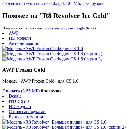
Скачать r8-revolver-ice-cold.zip
[3.01 МБ, 3 загрузки]
Похожее на "R8 Revolver Ice Cold"
Полный список по категории
скины оружия deagle
(6 шт)
AWP
HD модели
Авто анимация
AWP Frozen Cold
Модель «AWP Frozen Cold» для CS 1.6
Скачать
(3.65 МБ)
6 загрузок
Deagle
Из CS:GO
HD модели
С новыми звуками
Ручная анимация