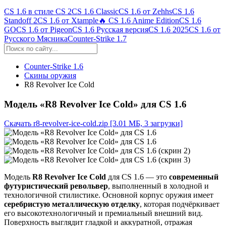
CS 1.6 в стиле CS 2
CS 1.6 Classic
CS 1.6 от Zehhs
CS 1.6
Standoff 2
CS 1.6 от Xtample
🔥 CS 1.6 Anime Edition
CS 1.6
GO
CS 1.6 от Pigeon
CS 1.6 Русская версия
CS 1.6 2025
CS 1.6 от
Русского Мясника
Counter-Strike 1.7
Counter-Strike 1.6
Скины оружия
R8 Revolver Ice Cold
Модель «R8 Revolver Ice Cold» для CS 1.6
Скачать r8-revolver-ice-cold.zip
[3.01 МБ, 3 загрузки]
Модель
R8 Revolver Ice Cold
для CS 1.6 — это
современный
футуристический револьвер
, выполненный в холодной и
технологичной стилистике. Основной корпус оружия имеет
серебристую металлическую отделку
, которая подчёркивает
его высокотехнологичный и премиальный внешний вид.
Поверхность выглядит гладкой и аккуратной, отражая