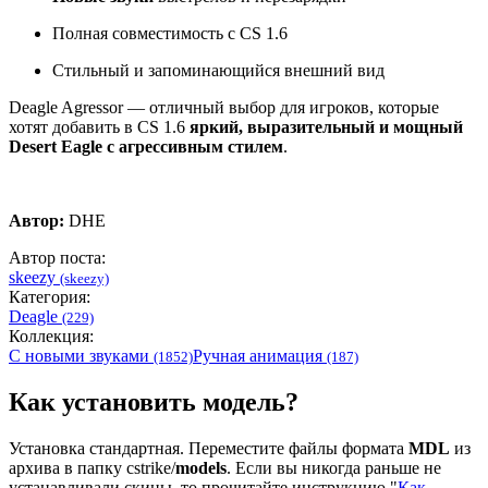
Полная совместимость с CS 1.6
Стильный и запоминающийся внешний вид
Deagle Agressor — отличный выбор для игроков, которые
хотят добавить в CS 1.6
яркий, выразительный и мощный
Desert Eagle с агрессивным стилем
.
Автор:
DHE
Автор поста:
skeezy
(skeezy)
Категория:
Deagle
(229)
Коллекция:
С новыми звуками
Ручная анимация
(1852)
(187)
Как установить модель?
Установка стандартная. Переместите файлы формата
MDL
из
архива в папку cstrike/
models
. Если вы никогда раньше не
устанавливали скины, то прочитайте инструкцию "
Как