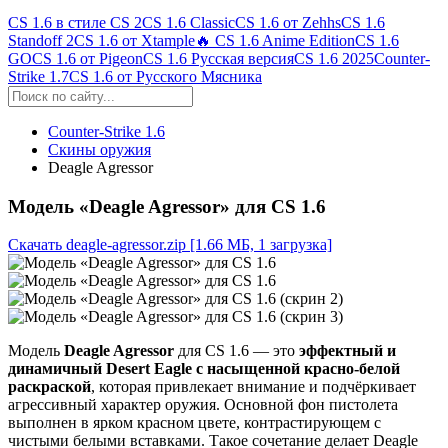
CS 1.6 в стиле CS 2
CS 1.6 Classic
CS 1.6 от Zehhs
CS 1.6
Standoff 2
CS 1.6 от Xtample
🔥 CS 1.6 Anime Edition
CS 1.6
GO
CS 1.6 от Pigeon
CS 1.6 Русская версия
CS 1.6 2025
Counter-
Strike 1.7
CS 1.6 от Русского Мясника
Counter-Strike 1.6
Скины оружия
Deagle Agressor
Модель «Deagle Agressor» для CS 1.6
Скачать deagle-agressor.zip
[1.66 МБ, 1 загрузка]
Модель
Deagle Agressor
для CS 1.6 — это
эффектный и
динамичный Desert Eagle с насыщенной красно-белой
раскраской
, которая привлекает внимание и подчёркивает
агрессивный характер оружия. Основной фон пистолета
выполнен в ярком красном цвете, контрастирующем с
чистыми белыми вставками. Такое сочетание делает Deagle