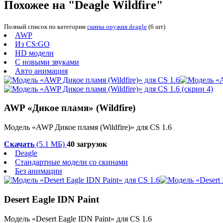
Похожее на "Deagle Wildfire"
Полный список по категории
скины оружия deagle
(6 шт)
AWP
Из CS:GO
HD модели
С новыми звуками
Авто анимация
AWP «Дикое пламя» (Wildfire)
Модель «AWP Дикое пламя (Wildfire)» для CS 1.6
Скачать
(5.1 МБ)
40 загрузок
Deagle
Стандартные модели со скинами
Без анимации
Desert Eagle IDN Paint
Модель «Desert Eagle IDN Paint» для CS 1.6