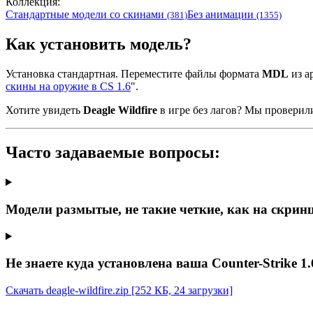
Коллекция:
Стандартные модели со скинами
Без анимации
(381)
(1355)
Как установить модель?
Установка стандартная. Переместите файлы формата
MDL
из ар
скины на оружие в CS 1.6
".
Хотите увидеть
Deagle Wildfire
в игре без лагов? Мы проверил
Часто задаваемые вопросы:
Модели размытые, не такие четкие, как на скрин
Не знаете куда установлена ваша Counter-Strike 1.
Скачать deagle-wildfire.zip
[252 КБ, 24 загрузки]