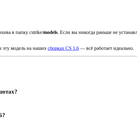
хива в папку cstrike/
models
. Если вы никогда раньше не устана
и эту модель на наших
сборках CS 1.6
— всё работает идеально.
шотах?
6?