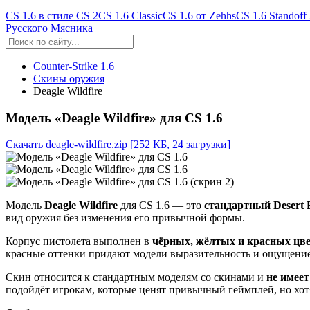
CS 1.6 в стиле CS 2
CS 1.6 Classic
CS 1.6 от Zehhs
CS 1.6 Standoff
Русского Мясника
Counter-Strike 1.6
Скины оружия
Deagle Wildfire
Модель «Deagle Wildfire» для CS 1.6
Скачать deagle-wildfire.zip
[252 КБ, 24 загрузки]
Модель
Deagle Wildfire
для CS 1.6 — это
стандартный Desert
вид оружия без изменения его привычной формы.
Корпус пистолета выполнен в
чёрных, жёлтых и красных цв
красные оттенки придают модели выразительность и ощущени
Скин относится к стандартным моделям со скинами и
не имее
подойдёт игрокам, которые ценят привычный геймплей, но хот