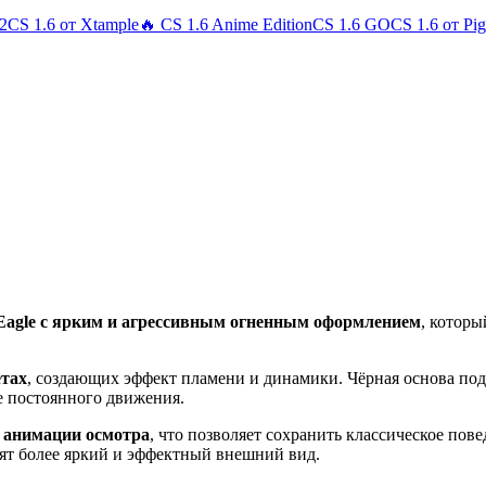
 2
CS 1.6 от Xtample
🔥 CS 1.6 Anime Edition
CS 1.6 GO
CS 1.6 от Pi
 Eagle с ярким и агрессивным огненным оформлением
, котор
етах
, создающих эффект пламени и динамики. Чёрная основа под
е постоянного движения.
т анимации осмотра
, что позволяет сохранить классическое пове
ят более яркий и эффектный внешний вид.