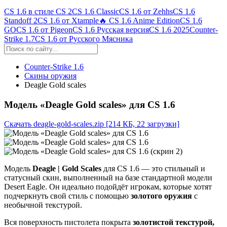
CS 1.6 в стиле CS 2
CS 1.6 Classic
CS 1.6 от Zehhs
CS 1.6
Standoff 2
CS 1.6 от Xtample
🔥 CS 1.6 Anime Edition
CS 1.6
GO
CS 1.6 от Pigeon
CS 1.6 Русская версия
CS 1.6 2025
Counter-
Strike 1.7
CS 1.6 от Русского Мясника
Counter-Strike 1.6
Скины оружия
Deagle Gold scales
Модель «Deagle Gold scales» для CS 1.6
Скачать deagle-gold-scales.zip
[214 КБ, 22 загрузки]
Модель
Deagle | Gold Scales
для CS 1.6 — это стильный и
статусный скин, выполненный на базе стандартной модели
Desert Eagle. Он идеально подойдёт игрокам, которые хотят
подчеркнуть свой стиль с помощью
золотого оружия
с
необычной текстурой.
Вся поверхность пистолета покрыта
золотистой текстурой,