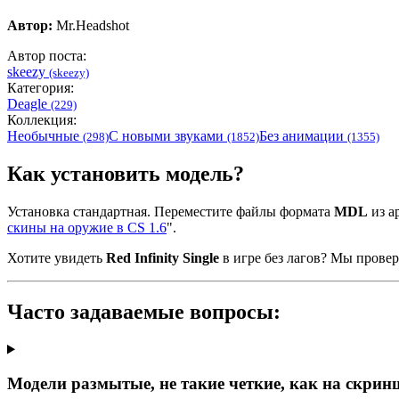
Автор:
Mr.Headshot
Автор поста:
skeezy
(skeezy)
Категория:
Deagle
(229)
Коллекция:
Необычные
С новыми звуками
Без анимации
(298)
(1852)
(1355)
Как установить модель?
Установка стандартная. Переместите файлы формата
MDL
из ар
скины на оружие в CS 1.6
".
Хотите увидеть
Red Infinity Single
в игре без лагов? Мы прове
Часто задаваемые вопросы:
Модели размытые, не такие четкие, как на скрин