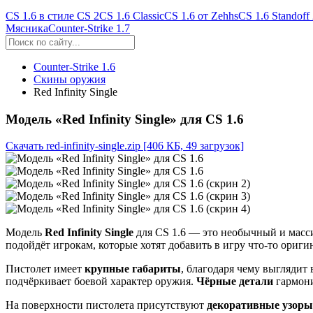
CS 1.6 в стиле CS 2
CS 1.6 Classic
CS 1.6 от Zehhs
CS 1.6 Standoff
Мясника
Counter-Strike 1.7
Counter-Strike 1.6
Скины оружия
Red Infinity Single
Модель «Red Infinity Single» для CS 1.6
Скачать red-infinity-single.zip
[406 КБ, 49 загрузок]
Модель
Red Infinity Single
для CS 1.6 — это необычный и масс
подойдёт игрокам, которые хотят добавить в игру что-то ориг
Пистолет имеет
крупные габариты
, благодаря чему выглядит
подчёркивает боевой характер оружия.
Чёрные детали
гармони
На поверхности пистолета присутствуют
декоративные узоры