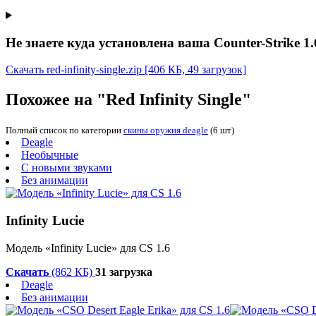
Не знаете куда установлена ваша Counter-Strike 1.
Скачать red-infinity-single.zip
[406 КБ, 49 загрузок]
Похожее на "Red Infinity Single"
Полный список по категории
скины оружия deagle
(6 шт)
Deagle
Необычные
С новыми звуками
Без анимации
Infinity Lucie
Модель «Infinity Lucie» для CS 1.6
Скачать
(862 КБ)
31 загрузка
Deagle
Без анимации