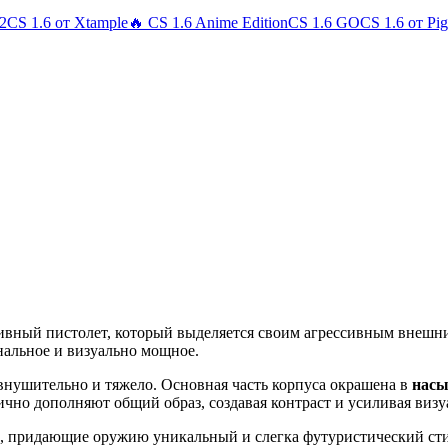
 2
CS 1.6 от Xtample
🔥 CS 1.6 Anime Edition
CS 1.6 GO
CS 1.6 от Pi
ивный пистолет, который выделяется своим агрессивным внешн
инальное и визуально мощное.
 внушительно и тяжело. Основная часть корпуса окрашена в
насы
чно дополняют общий образ, создавая контраст и усиливая виз
, придающие оружию уникальный и слегка футуристический сти