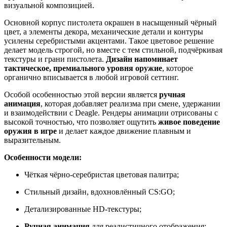
визуальной композицией.
Основной корпус пистолета окрашен в насыщенный чёрный
цвет, а элементы декора, механические детали и контуры
усилены серебристыми акцентами. Такое цветовое решение
делает модель строгой, но вместе с тем стильной, подчёркивая
текстуры и грани пистолета.
Дизайн напоминает
тактическое, премиального уровня оружие
, которое
органично вписывается в любой игровой сеттинг.
Особой особенностью этой версии является
ручная
анимация
, которая добавляет реализма при смене, удержании
и взаимодействии с Deagle. Рендеры анимации отрисованы с
высокой точностью, что позволяет ощутить
живое поведение
оружия в игре
и делает каждое движение плавным и
выразительным.
Особенности модели:
Чёткая чёрно-серебристая цветовая палитра;
Стильный дизайн, вдохновлённый CS:GO;
Детализированные HD-текстуры;
Ручная анимация
для реалистичного отображения;