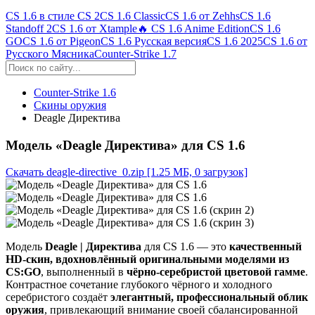
CS 1.6 в стиле CS 2
CS 1.6 Classic
CS 1.6 от Zehhs
CS 1.6
Standoff 2
CS 1.6 от Xtample
🔥 CS 1.6 Anime Edition
CS 1.6
GO
CS 1.6 от Pigeon
CS 1.6 Русская версия
CS 1.6 2025
CS 1.6 от
Русского Мясника
Counter-Strike 1.7
Counter-Strike 1.6
Скины оружия
Deagle Директива
Модель «Deagle Директива» для CS 1.6
Скачать deagle-directive_0.zip
[1.25 МБ, 0 загрузок]
Модель
Deagle | Директива
для CS 1.6 — это
качественный
HD-скин, вдохновлённый оригинальными моделями из
CS:GO
, выполненный в
чёрно-серебристой цветовой гамме
.
Контрастное сочетание глубокого чёрного и холодного
серебристого создаёт
элегантный, профессиональный облик
оружия
, привлекающий внимание своей сбалансированной