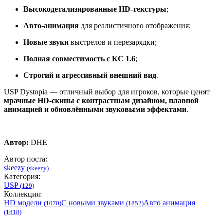
Высокодетализированные HD-текстуры
;
Авто-анимация
для реалистичного отображения;
Новые звуки
выстрелов и перезарядки;
Полная совместимость с КС 1.6
;
Строгий и агрессивный внешний вид
.
USP Dystopia — отличный выбор для игроков, которые ценят
мрачные HD-скины с контрастным дизайном, плавной
анимацией и обновлёнными звуковыми эффектами
.
Автор:
DHE
Автор поста:
skeezy
(skeezy)
Категория:
USP
(129)
Коллекция:
HD модели
С новыми звуками
Авто анимация
(1070)
(1852)
(1818)