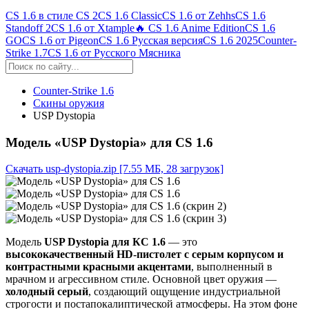
CS 1.6 в стиле CS 2
CS 1.6 Classic
CS 1.6 от Zehhs
CS 1.6
Standoff 2
CS 1.6 от Xtample
🔥 CS 1.6 Anime Edition
CS 1.6
GO
CS 1.6 от Pigeon
CS 1.6 Русская версия
CS 1.6 2025
Counter-
Strike 1.7
CS 1.6 от Русского Мясника
Counter-Strike 1.6
Скины оружия
USP Dystopia
Модель «USP Dystopia» для CS 1.6
Скачать usp-dystopia.zip
[7.55 МБ, 28 загрузок]
Модель
USP Dystopia для КС 1.6
— это
высококачественный HD-пистолет с серым корпусом и
контрастными красными акцентами
, выполненный в
мрачном и агрессивном стиле. Основной цвет оружия —
холодный серый
, создающий ощущение индустриальной
строгости и постапокалиптической атмосферы. На этом фоне