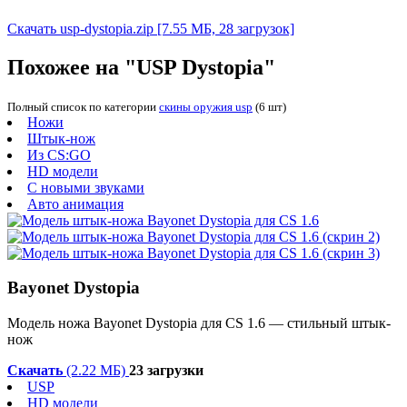
Скачать usp-dystopia.zip
[7.55 МБ, 28 загрузок]
Похожее на "USP Dystopia"
Полный список по категории
скины оружия usp
(6 шт)
Ножи
Штык-нож
Из CS:GO
HD модели
С новыми звуками
Авто анимация
Bayonet Dystopia
Модель ножа Bayonet Dystopia для CS 1.6 — стильный штык-
нож
Скачать
(2.22 МБ)
23 загрузки
USP
HD модели