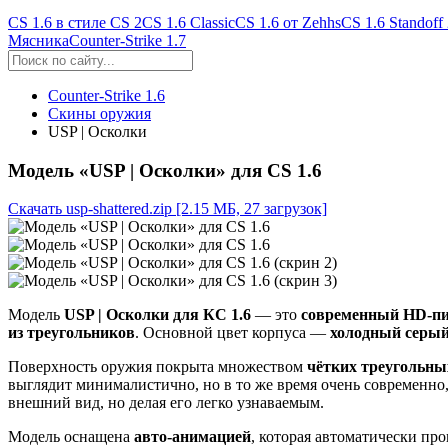
CS 1.6 в стиле CS 2
CS 1.6 Classic
CS 1.6 от Zehhs
CS 1.6 Standoff
Мясника
Counter-Strike 1.7
Counter-Strike 1.6
Скины оружия
USP | Осколки
Модель «USP | Осколки» для CS 1.6
Скачать usp-shattered.zip
[2.15 МБ, 27 загрузок]
Модель
USP | Осколки для КС 1.6
— это
современный HD-пи
из треугольников
. Основной цвет корпуса —
холодный серы
Поверхность оружия покрыта множеством
чётких треугольны
выглядит минималистично, но в то же время очень современно
внешний вид, но делая его легко узнаваемым.
Модель оснащена
авто-анимацией
, которая автоматически пр