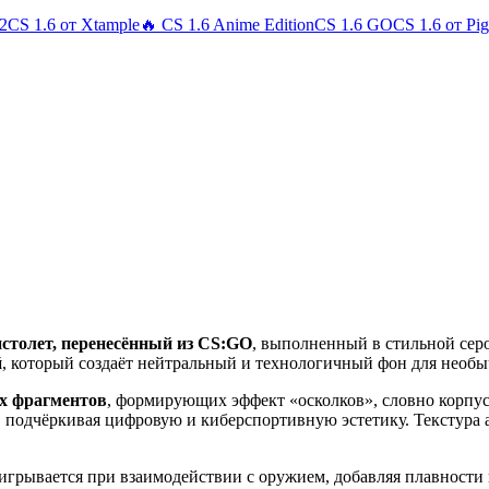
 2
CS 1.6 от Xtample
🔥 CS 1.6 Anime Edition
CS 1.6 GO
CS 1.6 от Pi
столет, перенесённый из CS:GO
, выполненный в стильной сер
й
, который создаёт нейтральный и технологичный фон для необ
х фрагментов
, формирующих эффект «осколков», словно корпус
, подчёркивая цифровую и киберспортивную эстетику. Текстура 
оигрывается при взаимодействии с оружием, добавляя плавност