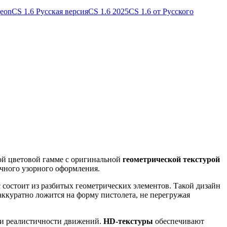
geon
CS 1.6 Русская версия
CS 1.6 2025
CS 1.6 от Русского
ой цветовой гамме с оригинальной
геометрической текстурой
ычного узорного оформления.
 состоит из разбитых геометрических элементов. Такой дизайн
аккуратно ложится на форму пистолета, не перегружая
и и реалистичности движений.
HD-текстуры
обеспечивают