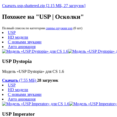
Скачать usp-shattered.zip
[2.15 МБ, 27 загрузок]
Похожее на "USP | Осколки"
Полный список по категории
скины оружия usp
(6 шт)
USP
HD модели
С новыми звуками
Авто анимация
USP Dystopia
Модель «USP Dystopia» для CS 1.6
Скачать
(7.55 МБ)
28 загрузок
USP
HD модели
С новыми звуками
Авто анимация
USP Imperator