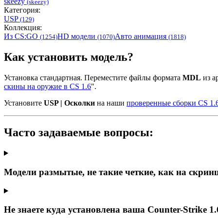
skeezy
(skeezy)
Категория:
USP
(129)
Коллекция:
Из CS:GO
HD модели
Авто анимация
(1254)
(1070)
(1818)
Как установить модель?
Установка стандартная. Переместите файлы формата
MDL
из ар
скины на оружие в CS 1.6
".
Установите
USP | Осколки
на наши
проверенные сборки CS 1.
Часто задаваемые вопросы:
Модели размытые, не такие четкие, как на скрин
Не знаете куда установлена ваша Counter-Strike 1.