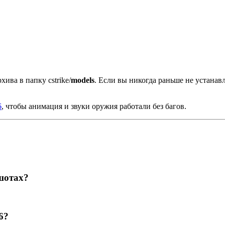
хива в папку cstrike/
models
. Если вы никогда раньше не устана
6
, чтобы анимация и звуки оружия работали без багов.
шотах?
6?