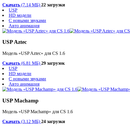
Скачать
(7.14 МБ)
22 загрузки
USP
HD модели
С новыми звуками
Авто анимация
USP Aztec
Модель «USP Aztec» для CS 1.6
Скачать
(6.81 МБ)
29 загрузок
USP
HD модели
С новыми звуками
Авто анимация
USP Machamp
Модель «USP Machamp» для CS 1.6
Скачать
(3.12 МБ)
24 загрузки