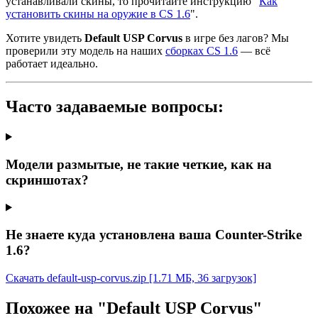
устанавливали скины, то прочитайте инструкцию "
Как
установить скины на оружие в CS 1.6
".
Хотите увидеть
Default USP Corvus
в игре без лагов? Мы
проверили эту модель на наших
сборках CS 1.6
— всё
работает идеально.
Часто задаваемые вопросы:
Модели размытые, не такие четкие, как на
скриншотах?
Не знаете куда установлена ваша Counter-Strike
1.6?
Скачать default-usp-corvus.zip
[1.71 МБ, 36 загрузок]
Похожее на "Default USP Corvus"