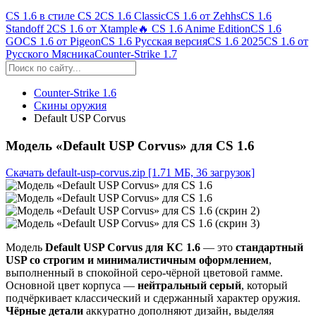
CS 1.6 в стиле CS 2
CS 1.6 Classic
CS 1.6 от Zehhs
CS 1.6
Standoff 2
CS 1.6 от Xtample
🔥 CS 1.6 Anime Edition
CS 1.6
GO
CS 1.6 от Pigeon
CS 1.6 Русская версия
CS 1.6 2025
CS 1.6 от
Русского Мясника
Counter-Strike 1.7
Counter-Strike 1.6
Скины оружия
Default USP Corvus
Модель «Default USP Corvus» для CS 1.6
Скачать default-usp-corvus.zip
[1.71 МБ, 36 загрузок]
Модель
Default USP Corvus для КС 1.6
— это
стандартный
USP со строгим и минималистичным оформлением
,
выполненный в спокойной серо-чёрной цветовой гамме.
Основной цвет корпуса —
нейтральный серый
, который
подчёркивает классический и сдержанный характер оружия.
Чёрные детали
аккуратно дополняют дизайн, выделяя