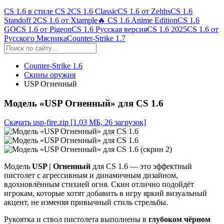
CS 1.6 в стиле CS 2
CS 1.6 Classic
CS 1.6 от Zehhs
CS 1.6
Standoff 2
CS 1.6 от Xtample
🔥 CS 1.6 Anime Edition
CS 1.6
GO
CS 1.6 от Pigeon
CS 1.6 Русская версия
CS 1.6 2025
CS 1.6 от
Русского Мясника
Counter-Strike 1.7
Counter-Strike 1.6
Скины оружия
USP Огненный
Модель «USP Огненный» для CS 1.6
Скачать usp-fire.zip
[1.03 МБ, 26 загрузок]
Модель
USP | Огненный
для CS 1.6 — это эффектный
пистолет с агрессивным и динамичным дизайном,
вдохновлённым стихией огня. Скин отлично подойдёт
игрокам, которые хотят добавить в игру яркий визуальный
акцент, не изменяя привычный стиль стрельбы.
Рукоятка и ствол пистолета выполнены в
глубоком чёрном