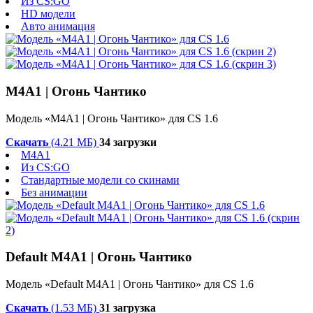
Из CS:GO
HD модели
Авто анимация
M4A1 | Огонь Чантико
Модель «M4A1 | Огонь Чантико» для CS 1.6
Скачать
(4.21 МБ)
34 загрузки
M4A1
Из CS:GO
Стандартные модели со скинами
Без анимации
Default M4A1 | Огонь Чантико
Модель «Default M4A1 | Огонь Чантико» для CS 1.6
Скачать
(1.53 МБ)
31 загрузка