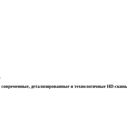
.
т
современные, детализированные и технологичные HD-скин