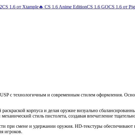
 2
CS 1.6 от Xtample
🔥 CS 1.6 Anime Edition
CS 1.6 GO
CS 1.6 от Pi
а USP с технологичным и современным стилем оформления. Осн
кой раскраской корпуса и делая оружие визуально сбалансирован
 механический стиль пистолета, создавая впечатление тщательн
ти при смене и удержании оружия. HD-текстуры обеспечивают г
я игроков.