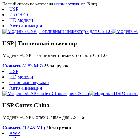
Полный список по категории
скины оружия usp
(6 шт)
USP
Из CS:GO
HD модели
Авто анимация
USP | Топливный инжектор
Модель «USP | Топливный инжектор» для CS 1.6
Скачать
(4.83 МБ)
25 загрузок
USP
HD модели
С новыми звуками
Авто анимация
USP Cortex China
Модель «USP Cortex China» для CS 1.6
Скачать
(12.45 МБ)
26 загрузок
AWP