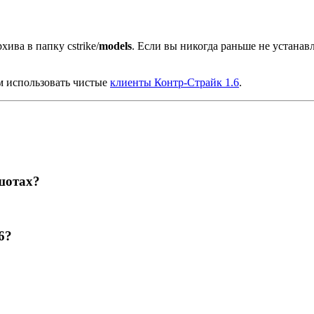
хива в папку cstrike/
models
. Если вы никогда раньше не устана
м использовать чистые
клиенты Контр-Страйк 1.6
.
шотах?
6?