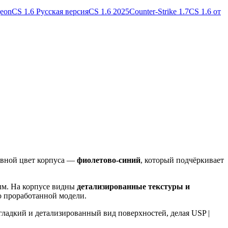
geon
CS 1.6 Русская версия
CS 1.6 2025
Counter-Strike 1.7
CS 1.6 от
овной цвет корпуса —
фиолетово-синий
, который подчёркивает
ным. На корпусе видны
детализированные текстуры и
о проработанной модели.
ладкий и детализированный вид поверхностей, делая USP |