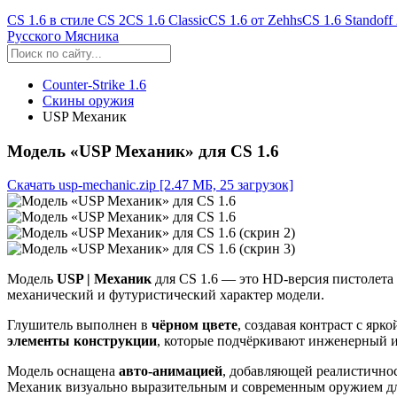
CS 1.6 в стиле CS 2
CS 1.6 Classic
CS 1.6 от Zehhs
CS 1.6 Standoff
Русского Мясника
Counter-Strike 1.6
Скины оружия
USP Механик
Модель «USP Механик» для CS 1.6
Скачать usp-mechanic.zip
[2.47 МБ, 25 загрузок]
Модель
USP | Механик
для CS 1.6 — это HD-версия пистолет
механический и футуристический характер модели.
Глушитель выполнен в
чёрном цвете
, создавая контраст с яр
элементы конструкции
, которые подчёркивают инженерный и
Модель оснащена
авто-анимацией
, добавляющей реалистичнос
Механик визуально выразительным и современным оружием дл