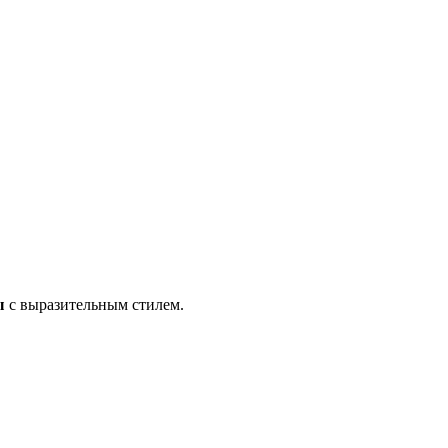
ы
с выразительным стилем.