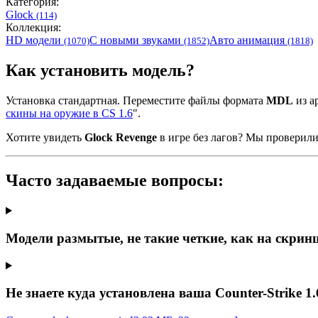
Категория:
Glock
(114)
Коллекция:
HD модели
С новыми звуками
Авто анимация
(1070)
(1852)
(1818)
Как установить модель?
Установка стандартная. Переместите файлы формата
MDL
из ар
скины на оружие в CS 1.6
".
Хотите увидеть
Glock Revenge
в игре без лагов? Мы проверил
Часто задаваемые вопросы:
Модели размытые, не такие четкие, как на скрин
Не знаете куда установлена ваша Counter-Strike 1.