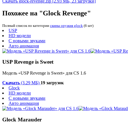
Скачать glock-revenge.zip
[2.93 МБ, 23 загрузки]
Похожее на "Glock Revenge"
Полный список по категории
скины оружия glock
(6 шт)
USP
HD модели
С новыми звуками
Авто анимация
USP Revenge is Sweet
Модель «USP Revenge is Sweet» для CS 1.6
Скачать
(3.29 МБ)
19 загрузок
Glock
HD модели
С новыми звуками
Авто анимация
Glock Marauder