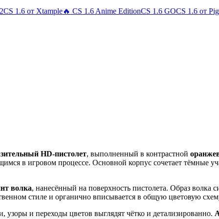
 2
CS 1.6 от Xtample
🔥 CS 1.6 Anime Edition
CS 1.6 GO
CS 1.6 от Pi
азительный HD‑пистолет
, выполненный в контрастной
оранжев
щимся в игровом процессе. Основной корпус сочетает тёмные у
нт волка
, нанесённый на поверхность пистолета. Образ волка 
твенном стиле и органично вписывается в общую цветовую схему
и, узоры и переходы цветов выглядят чётко и детализированно.
А