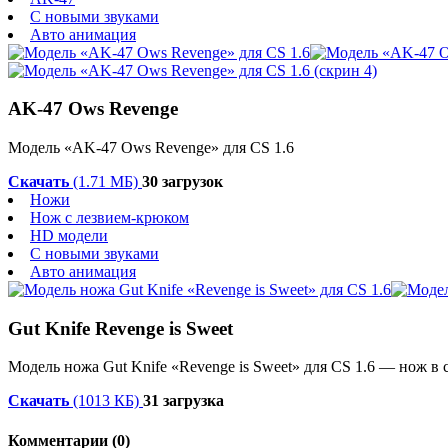
С новыми звуками
Авто анимация
AK-47 Ows Revenge
Модель «AK-47 Ows Revenge» для CS 1.6
Скачать
(1.71 МБ)
30 загрузок
Ножи
Нож с лезвием-крюком
HD модели
С новыми звуками
Авто анимация
Gut Knife Revenge is Sweet
Модель ножа Gut Knife «Revenge is Sweet» для CS 1.6 — нож в
Скачать
(1013 КБ)
31 загрузка
Комментарии (0)