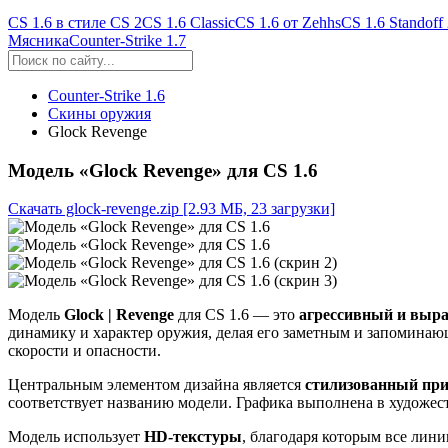
CS 1.6 в стиле CS 2
CS 1.6 Classic
CS 1.6 от Zehhs
CS 1.6 Standoff
Мясника
Counter-Strike 1.7
Counter-Strike 1.6
Скины оружия
Glock Revenge
Модель «Glock Revenge» для CS 1.6
Скачать glock-revenge.zip
[2.93 МБ, 23 загрузки]
Модель
Glock | Revenge
для CS 1.6 — это
агрессивный и выр
динамику и характер оружия, делая его заметным и запоминаю
скорости и опасности.
Центральным элементом дизайна является
стилизованный при
соответствует названию модели. Графика выполнена в художес
Модель использует
HD‑текстуры
, благодаря которым все лини