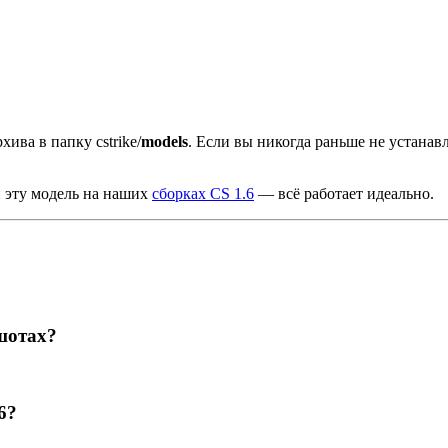
хива в папку cstrike/
models
. Если вы никогда раньше не устана
и эту модель на наших
сборках CS 1.6
— всё работает идеально.
шотах?
6?