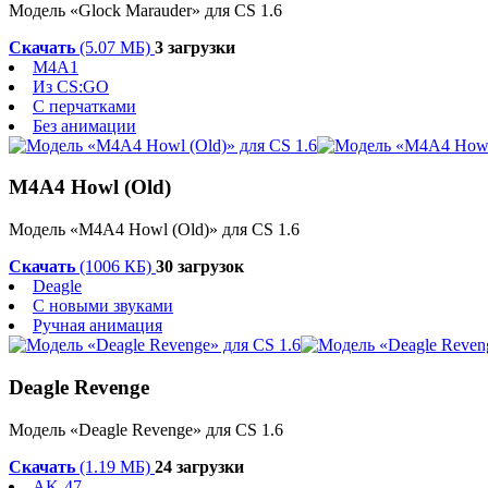
Модель «Glock Marauder» для CS 1.6
Скачать
(5.07 МБ)
3 загрузки
M4A1
Из CS:GO
С перчатками
Без анимации
M4A4 Howl (Old)
Модель «M4A4 Howl (Old)» для CS 1.6
Скачать
(1006 КБ)
30 загрузок
Deagle
С новыми звуками
Ручная анимация
Deagle Revenge
Модель «Deagle Revenge» для CS 1.6
Скачать
(1.19 МБ)
24 загрузки
AK-47