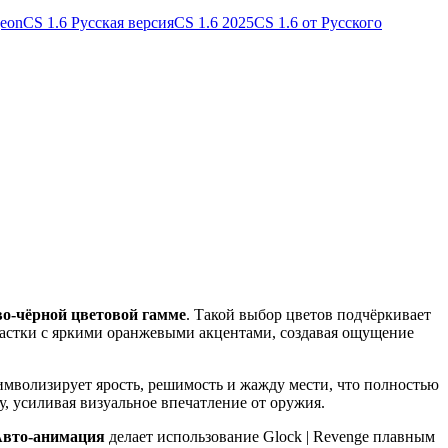
geon
CS 1.6 Русская версия
CS 1.6 2025
CS 1.6 от Русского
о‑чёрной цветовой гамме
. Такой выбор цветов подчёркивает
частки с яркими оранжевыми акцентами, создавая ощущение
символизирует ярость, решимость и жажду мести, что полностью
, усиливая визуальное впечатление от оружия.
вто‑анимация
делает использование Glock | Revenge плавным