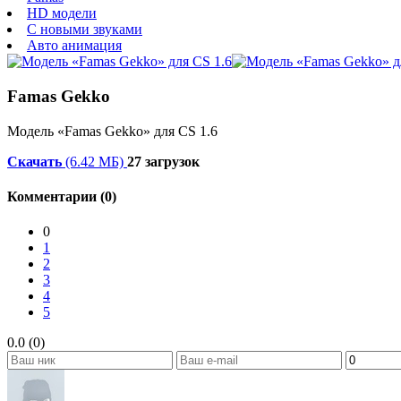
HD модели
С новыми звуками
Авто анимация
Famas Gekko
Модель «Famas Gekko» для CS 1.6
Скачать
(6.42 МБ)
27 загрузок
Комментарии (0)
0
1
2
3
4
5
0.0 (0)