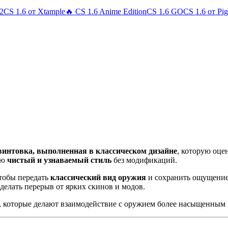
 2
CS 1.6 от Xtample
🔥 CS 1.6 Anime Edition
CS 1.6 GO
CS 1.6 от Pi
винтовка, выполненная в классическом дизайне
, которую оцен
ию
чистый и узнаваемый стиль
без модификаций.
чтобы передать
классический вид оружия
и сохранить ощущение
сделать перерыв от ярких скинов и модов.
, которые делают взаимодействие с оружием более насыщенным