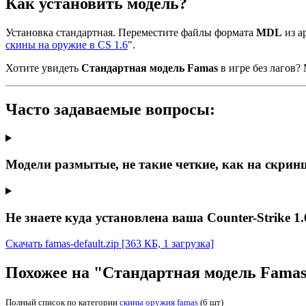
Как установить модель?
Установка стандартная. Переместите файлы формата
MDL
из ар
скины на оружие в CS 1.6
".
Хотите увидеть
Стандартная модель Famas
в игре без лагов?
Часто задаваемые вопросы:
Модели размытые, не такие четкие, как на скрин
Не знаете куда установлена ваша Counter-Strike 1.
Скачать famas-default.zip
[363 КБ, 1 загрузка]
Похожее на "Стандартная модель Fama
Полный список по категории
скины оружия famas
(6 шт)