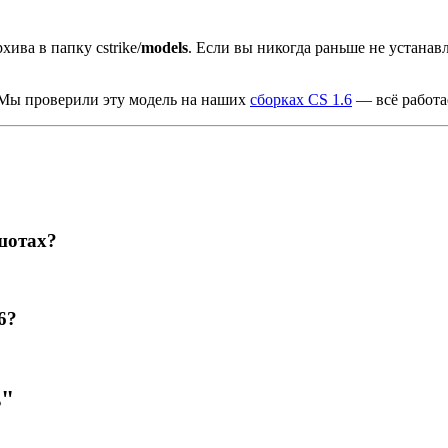
хива в папку cstrike/
models
. Если вы никогда раньше не устана
 Мы проверили эту модель на наших
сборках CS 1.6
— всё работа
шотах?
6?
s"