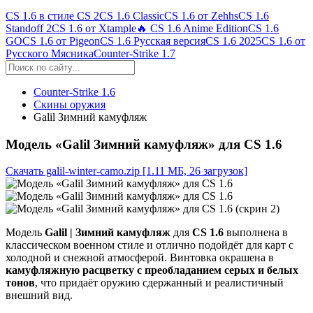
CS 1.6 в стиле CS 2
CS 1.6 Classic
CS 1.6 от Zehhs
CS 1.6
Standoff 2
CS 1.6 от Xtample
🔥 CS 1.6 Anime Edition
CS 1.6
GO
CS 1.6 от Pigeon
CS 1.6 Русская версия
CS 1.6 2025
CS 1.6 от
Русского Мясника
Counter-Strike 1.7
Counter-Strike 1.6
Скины оружия
Galil Зимний камуфляж
Модель «Galil Зимний камуфляж» для CS 1.6
Скачать galil-winter-camo.zip
[1.11 МБ, 26 загрузок]
Модель
Galil | Зимний камуфляж
для
CS 1.6
выполнена в
классическом военном стиле и отлично подойдёт для карт с
холодной и снежной атмосферой. Винтовка окрашена в
камуфляжную расцветку с преобладанием серых и белых
тонов
, что придаёт оружию сдержанный и реалистичный
внешний вид.