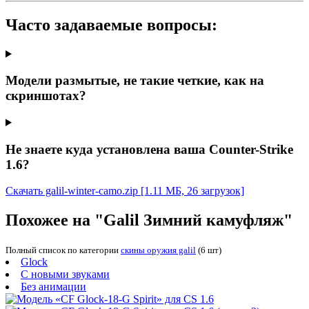
Часто задаваемые вопросы:
Модели размытые, не такие четкие, как на
скриншотах?
Не знаете куда установлена ваша Counter-Strike
1.6?
Скачать galil-winter-camo.zip
[1.11 МБ, 26 загрузок]
Похожее на "Galil Зимний камуфляж"
Полный список по категории
скины оружия galil
(6 шт)
Glock
С новыми звуками
Без анимации