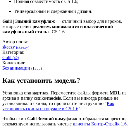
Полная совместимость с CS 1.6;
Универсальный и сдержанный дизайн.
Galil | Зимний камуфляж
— отличный выбор для игроков,
которые ценят
реализм, минимализм и классический
камуфляжный стиль
в CS 1.6.
Автор поста:
skeezy
(skeezy)
Категория:
Galil
(42)
Коллекция:
Без анимации
(1355)
Как установить модель?
Установка стандартная. Переместите файлы формата
MDL
из
архива в папку cstrike/
models
. Если вы никогда раньше не
устанавливали скины, то прочитайте инструкцию "
Как
установить скины на оружие в CS 1.6
".
Чтобы скин
Galil Зимний камуфляж
отображался корректно,
рекомендуем использовать чистые
клиенты Контр-Страйк 1.6
.