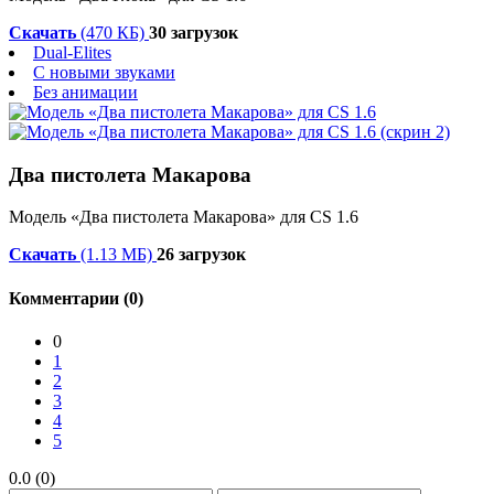
Скачать
(470 КБ)
30 загрузок
Dual-Elites
С новыми звуками
Без анимации
Два пистолета Макарова
Модель «Два пистолета Макарова» для CS 1.6
Скачать
(1.13 МБ)
26 загрузок
Комментарии (0)
0
1
2
3
4
5
0.0 (0)