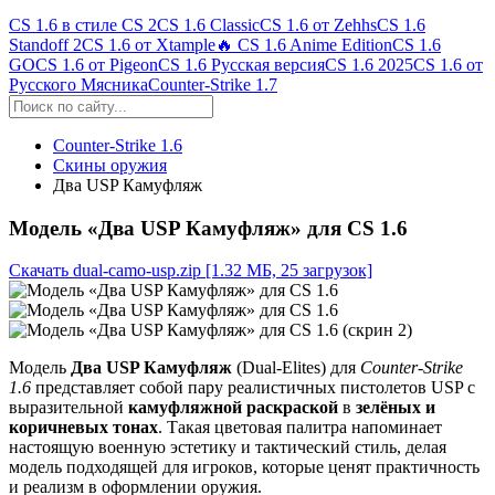
CS 1.6 в стиле CS 2
CS 1.6 Classic
CS 1.6 от Zehhs
CS 1.6
Standoff 2
CS 1.6 от Xtample
🔥 CS 1.6 Anime Edition
CS 1.6
GO
CS 1.6 от Pigeon
CS 1.6 Русская версия
CS 1.6 2025
CS 1.6 от
Русского Мясника
Counter-Strike 1.7
Counter-Strike 1.6
Скины оружия
Два USP Камуфляж
Модель «Два USP Камуфляж» для CS 1.6
Скачать dual-camo-usp.zip
[1.32 МБ, 25 загрузок]
Модель
Два USP Камуфляж
(Dual-Elites) для
Counter-Strike
1.6
представляет собой пару реалистичных пистолетов USP с
выразительной
камуфляжной раскраской
в
зелёных и
коричневых тонах
. Такая цветовая палитра напоминает
настоящую военную эстетику и тактический стиль, делая
модель подходящей для игроков, которые ценят практичность
и реализм в оформлении оружия.