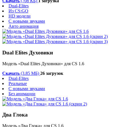
Скачать
(708 КБ)
1 загрузка
Dual-Elites
Из CS:GO
HD модели
С новыми звуками
Авто анимация
Dual Elites Духовики
Модель «Dual Elites Духовики» для CS 1.6
Скачать
(3.85 МБ)
26 загрузок
Dual-Elites
Реальные
С новыми звуками
Без анимации
Два Глока
Модель «Два Глока» для CS 1.6