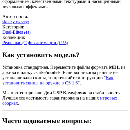
оформлением, качественными текстурами и насыщенными
звуковыми эффектами.
Автор поста:
skeezy
(skeezy)
Категория:
Dual-Elites
(44)
Коллекция:
Реальные
Без анимации
(92)
(1355)
Как установить модель?
Установка стандартная. Переместите файлы формата
MDL
из
архива в папку cstrike/
models
. Если вы никогда раньше не
устанавливали скины, то прочитайте инструкцию "
Как
установить скины на оружие в CS 1.6
".
Мы протестировали
Два USP Камуфляж
на стабильность.
Лучшая совместимость гарантирована на наших
игровых
сборках
.
Часто задаваемые вопросы: