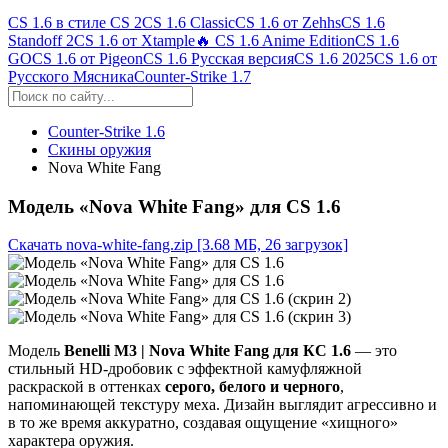
CS 1.6 в стиле CS 2
CS 1.6 Classic
CS 1.6 от Zehhs
CS 1.6
Standoff 2
CS 1.6 от Xtample
🔥 CS 1.6 Anime Edition
CS 1.6
GO
CS 1.6 от Pigeon
CS 1.6 Русская версия
CS 1.6 2025
CS 1.6 от
Русского Мясника
Counter-Strike 1.7
Counter-Strike 1.6
Скины оружия
Nova White Fang
Модель «Nova White Fang» для CS 1.6
Скачать nova-white-fang.zip
[3.68 МБ, 26 загрузок]
Модель
Benelli M3 | Nova White Fang для КС 1.6
— это
стильный HD-дробовик с эффектной камуфляжной
раскраской в оттенках
серого, белого и черного
,
напоминающей текстуру меха. Дизайн выглядит агрессивно и
в то же время аккуратно, создавая ощущение «хищного»
характера оружия.