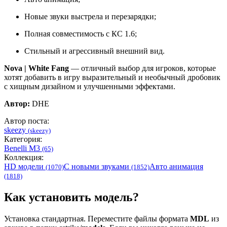
Новые звуки выстрела и перезарядки;
Полная совместимость с КС 1.6;
Стильный и агрессивный внешний вид.
Nova | White Fang
— отличный выбор для игроков, которые
хотят добавить в игру выразительный и необычный дробовик
с хищным дизайном и улучшенными эффектами.
Автор:
DHE
Автор поста:
skeezy
(skeezy)
Категория:
Benelli M3
(65)
Коллекция:
HD модели
С новыми звуками
Авто анимация
(1070)
(1852)
(1818)
Как установить модель?
Установка стандартная. Переместите файлы формата
MDL
из