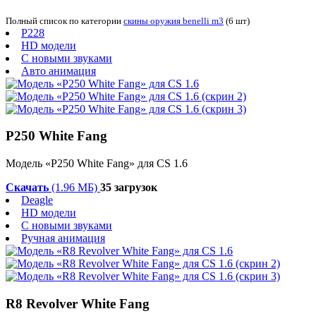
Полный список по категории
скины оружия benelli m3
(6 шт)
P228
HD модели
С новыми звуками
Авто анимация
P250 White Fang
Модель «P250 White Fang» для CS 1.6
Скачать
(1.96 МБ)
35 загрузок
Deagle
HD модели
С новыми звуками
Ручная анимация
R8 Revolver White Fang