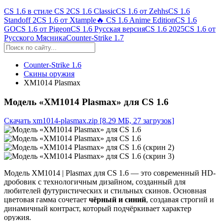
CS 1.6 в стиле CS 2
CS 1.6 Classic
CS 1.6 от Zehhs
CS 1.6
Standoff 2
CS 1.6 от Xtample
🔥 CS 1.6 Anime Edition
CS 1.6
GO
CS 1.6 от Pigeon
CS 1.6 Русская версия
CS 1.6 2025
CS 1.6 от
Русского Мясника
Counter-Strike 1.7
Counter-Strike 1.6
Скины оружия
XM1014 Plasmax
Модель «XM1014 Plasmax» для CS 1.6
Скачать xm1014-plasmax.zip
[8.29 МБ, 27 загрузок]
Модель XM1014 | Plasmax для CS 1.6 — это современный HD-
дробовик с технологичным дизайном, созданный для
любителей футуристических и стильных скинов. Основная
цветовая гамма сочетает
чёрный и синий
, создавая строгий и
динамичный контраст, который подчёркивает характер
оружия.