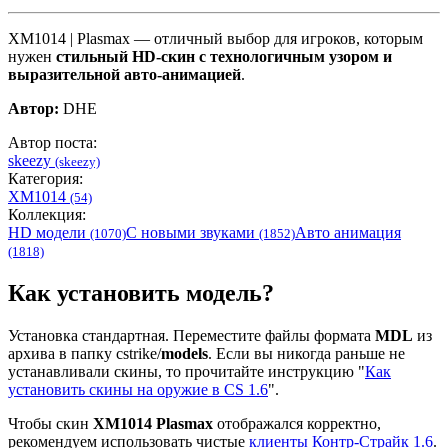
XM1014 | Plasmax — отличный выбор для игроков, которым
нужен
стильный HD-скин с технологичным узором и
выразительной авто-анимацией
.
Автор:
DHE
Автор поста:
skeezy
(skeezy)
Категория:
XM1014
(54)
Коллекция:
HD модели
С новыми звуками
Авто анимация
(1070)
(1852)
(1818)
Как установить модель?
Установка стандартная. Переместите файлы формата
MDL
из
архива в папку cstrike/
models
. Если вы никогда раньше не
устанавливали скины, то прочитайте инструкцию "
Как
установить скины на оружие в CS 1.6
".
Чтобы скин
XM1014 Plasmax
отображался корректно,
рекомендуем использовать чистые
клиенты Контр-Страйк 1.6
.