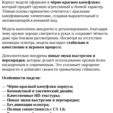
Корпус модели оформлен в
чёрно-красном камуфляже
,
который придаёт оружию агрессивный и боевой характер.
Тёмная основа гармонично сочетается с красными
камуфляжными элементами, создавая выразительный и
запоминающийся внешний вид.
Модель выполнена аккуратно и детализированно, благодаря
чему оружие хорошо смотрится в руках и сохраняет чёткость
даже при близком рассмотрении. Несмотря на отсутствие
анимации осмотра, модель выглядит
стабильно и
качественно в игровом процессе
.
Дополнительно внедрены
новые звуки выстрелов и
перезарядки
, которые делают использование оружия более
насыщенным и современным. Это усиливает ощущение
мощности и добавляет свежести привычному геймплею.
Особенности модели:
—
Чёрно-красный камуфляж корпуса;
—
Компактный и тактический дизайн;
—
Качественные HD-текстуры;
—
Новые звуки выстрелов и перезарядки;
—
Без анимации осмотра;
—
Полная совместимость с CS 1.6;