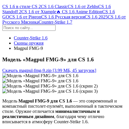
CS 1.6 в стиле CS 2
CS 1.6 Classic
CS 1.6 от Zehhs
CS 1.6
Standoff 2
CS 1.6 от Xtample
🔥 CS 1.6 Anime Edition
CS 1.6
GO
CS 1.6 от Pigeon
CS 1.6 Русская версия
CS 1.6 2025
CS 1.6 от
Русского Мясника
Counter-Strike 1.7
Counter-Strike 1.6
Скины оружия
Magpul FMG-9
Модель «Magpul FMG-9» для CS 1.6
Скачать magpul-fmg-9.zip
[3.99 МБ, 45 загрузок]
Модель
Magpul FMG-9 для CS 1.6
— это современный и
компактный пистолет-пулемёт, выполненный в тактическом
стиле. Оружие отличается
минималистичным и
реалистичным дизайном
, благодаря чему отлично
вписывается в атмосферу Counter-Strike 1.6.