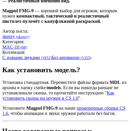
—
Реалистичный внешний вид.
Magpul FMG-9
— хороший выбор для игроков, которым
нужен
компактный, тактический и реалистичный
пистолет-пулемёт с камуфляжной раскраской
.
Автор поста:
skeezy
(skeezy)
Категория:
MAC-10
(68)
Коллекция:
С новыми звуками
Без анимации
(1852)
(1355)
Как установить модель?
Установка стандартная. Переместите файлы формата
MDL
из
архива в папку cstrike/
models
. Если вы никогда раньше не
устанавливали скины, то прочитайте инструкцию "
Как
установить скины на оружие в CS 1.6
".
Установите
Magpul FMG-9
на наши
проверенные сборки CS
1.6
, чтобы анимация и звуки оружия работали без багов.