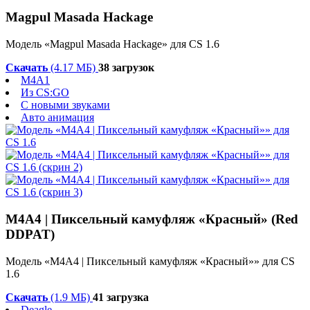
Magpul Masada Hackage
Модель «Magpul Masada Hackage» для CS 1.6
Скачать
(4.17 МБ)
38 загрузок
M4A1
Из CS:GO
С новыми звуками
Авто анимация
M4A4 | Пиксельный камуфляж «Красный» (Red
DDPAT)
Модель «M4A4 | Пиксельный камуфляж «Красный»» для CS
1.6
Скачать
(1.9 МБ)
41 загрузка
Deagle