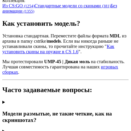
Коллекция:
Из CS:GO
Стандартные модели со скинами
Без
(1254)
(381)
анимации
(1355)
Как установить модель?
Установка стандартная. Переместите файлы формата
MDL
из
архива в папку cstrike/
models
. Если вы никогда раньше не
устанавливали скины, то прочитайте инструкцию "
Как
установить скины на оружие в CS 1.6
".
Мы протестировали
UMP-45 | Дикая моль
на стабильность.
Лучшая совместимость гарантирована на наших
игровых
сборках
.
Часто задаваемые вопросы:
Модели размытые, не такие четкие, как на
скриншотах?