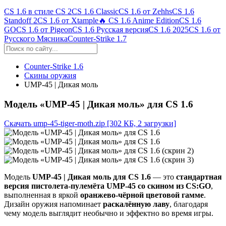
CS 1.6 в стиле CS 2
CS 1.6 Classic
CS 1.6 от Zehhs
CS 1.6
Standoff 2
CS 1.6 от Xtample
🔥 CS 1.6 Anime Edition
CS 1.6
GO
CS 1.6 от Pigeon
CS 1.6 Русская версия
CS 1.6 2025
CS 1.6 от
Русского Мясника
Counter-Strike 1.7
Counter-Strike 1.6
Скины оружия
UMP-45 | Дикая моль
Модель «UMP-45 | Дикая моль» для CS 1.6
Скачать ump-45-tiger-moth.zip
[302 КБ, 2 загрузки]
Модель
UMP-45 | Дикая моль для CS 1.6
— это
стандартная
версия пистолета-пулемёта UMP-45 со скином из CS:GO
,
выполненная в яркой
оранжево-чёрной цветовой гамме
.
Дизайн оружия напоминает
раскалённую лаву
, благодаря
чему модель выглядит необычно и эффектно во время игры.