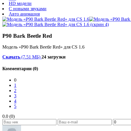
HD модели
С новыми звуками
Авто анимация
P90 Bark Beetle Red
Модель «P90 Bark Beetle Red» для CS 1.6
Скачать
(7.51 МБ)
24 загрузки
Комментарии (0)
0
1
2
3
4
5
0.0 (0)