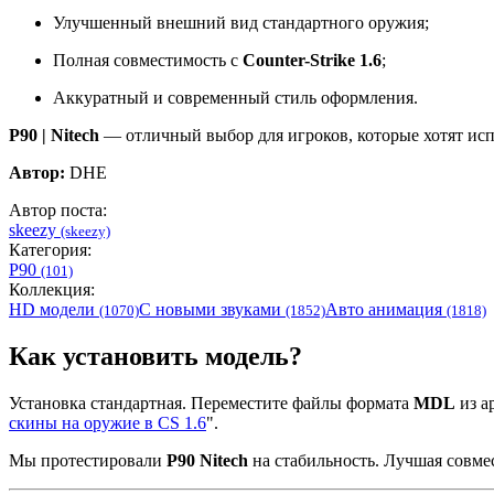
Улучшенный внешний вид стандартного оружия;
Полная совместимость с
Counter-Strike 1.6
;
Аккуратный и современный стиль оформления.
P90 | Nitech
— отличный выбор для игроков, которые хотят ис
Автор:
DHE
Автор поста:
skeezy
(skeezy)
Категория:
P90
(101)
Коллекция:
HD модели
С новыми звуками
Авто анимация
(1070)
(1852)
(1818)
Как установить модель?
Установка стандартная. Переместите файлы формата
MDL
из ар
скины на оружие в CS 1.6
".
Мы протестировали
P90 Nitech
на стабильность. Лучшая совме