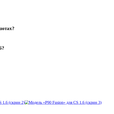
шотах?
6?