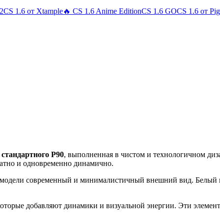
 2
CS 1.6 от Xtample
🔥 CS 1.6 Anime Edition
CS 1.6 GO
CS 1.6 от Pi
 стандартного P90
, выполненная в чистом и технологичном диз
ратно и одновременно динамично.
т модели современный и минималистичный внешний вид. Белый 
 которые добавляют динамики и визуальной энергии. Эти элемен