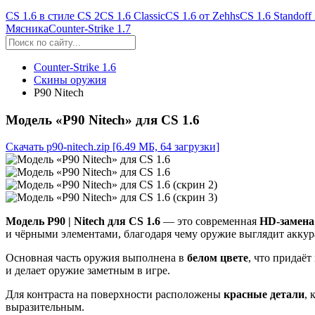
CS 1.6 в стиле CS 2
CS 1.6 Classic
CS 1.6 от Zehhs
CS 1.6 Standoff
Мясника
Counter-Strike 1.7
Counter-Strike 1.6
Скины оружия
P90 Nitech
Модель «P90 Nitech» для CS 1.6
Скачать p90-nitech.zip
[6.49 МБ, 64 загрузки]
Модель P90 | Nitech для CS 1.6
— это современная
HD-замена
и чёрными элементами, благодаря чему оружие выглядит акку
Основная часть оружия выполнена в
белом цвете
, что придаё
и делает оружие заметным в игре.
Для контраста на поверхности расположены
красные детали
,
выразительным.