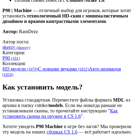
Полная совместимость с
Counter-Strike 1.6
.
P90 | Machine
— отличный выбор для игроков, которые хотят
установить
технологичный HD-скин с минималистичным
дизайном и яркими контрастными элементами
.
Автор:
RamDezz
Автор поста:
skeezy
(skeezy)
Категория:
P90
(101)
Коллекция:
HD модели
С новыми звуками
Авто анимация
(1070)
(1852)
(1818)
Как установить модель?
Установка стандартная. Переместите файлы формата
MDL
из
архива в папку cstrike/
models
. Если вы никогда раньше не
устанавливали скины, то прочитайте инструкцию "
Как
установить скины на оружие в CS 1.6
".
Хотите увидеть
P90 Machine
в игре без лагов? Мы проверили
эту модель на наших
сборках CS 1.6
— всё работает идеально.