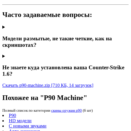
Часто задаваемые вопросы:
Модели размытые, не такие четкие, как на
скриншотах?
Не знаете куда установлена ваша Counter-Strike
1.6?
Скачать p90-machine.zip
[710 КБ, 14 загрузок]
Похожее на "P90 Machine"
Полный список по категории
скины оружия p90
(6 шт)
P90
HD модели
С новыми звуками