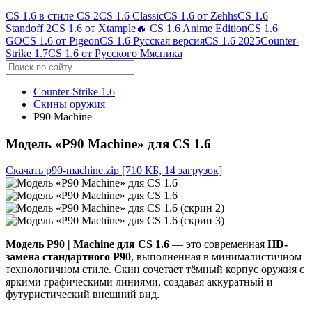
CS 1.6 в стиле CS 2
CS 1.6 Classic
CS 1.6 от Zehhs
CS 1.6
Standoff 2
CS 1.6 от Xtample
🔥 CS 1.6 Anime Edition
CS 1.6
GO
CS 1.6 от Pigeon
CS 1.6 Русская версия
CS 1.6 2025
Counter-
Strike 1.7
CS 1.6 от Русского Мясника
Counter-Strike 1.6
Скины оружия
P90 Machine
Модель «P90 Machine» для CS 1.6
Скачать p90-machine.zip
[710 КБ, 14 загрузок]
Модель P90 | Machine для CS 1.6
— это современная
HD-
замена стандартного P90
, выполненная в минималистичном
технологичном стиле. Скин сочетает тёмный корпус оружия с
яркими графическими линиями, создавая аккуратный и
футуристический внешний вид.