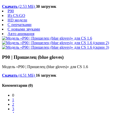
Скачать
(2.53 МБ)
30 загрузок
P90
Из CS:GO
HD модели
С перчатками
С новыми звуками
Авто анимация
P90 | Пришелец (blue gloves)
Модель «P90 | Пришелец (blue gloves)» для CS 1.6
Скачать
(4.51 МБ)
16 загрузок
Комментарии (0)
0
1
2
3