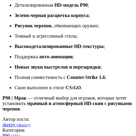
Детализированная
HD-модель P90
;
Зелено-черная расцветка корпуса
;
Рисунок черепов
, обвивающих оружие;
Темный и агрессивный стиль;
Высокодетализированные HD-текстуры
;
Поддержка
авто-анимации
;
Новые звуки выстрелов и перезарядки
;
Полная совместимость с
Counter-Strike 1.6
;
Скин выполнен в стиле
CS:GO
.
P90 | Мрак
— отличный выбор для игроков, которые хотят
установить
мрачный и атмосферный HD-скин с рисунками
черепов
.
Автор поста:
skeezy
(skeezy)
Категория:
P90
(101)