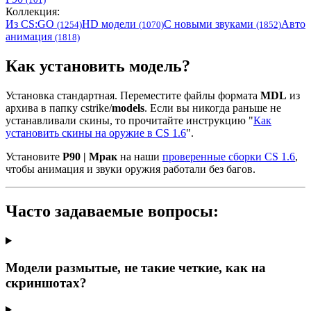
Коллекция:
Из CS:GO
HD модели
С новыми звуками
Авто
(1254)
(1070)
(1852)
анимация
(1818)
Как установить модель?
Установка стандартная. Переместите файлы формата
MDL
из
архива в папку cstrike/
models
. Если вы никогда раньше не
устанавливали скины, то прочитайте инструкцию "
Как
установить скины на оружие в CS 1.6
".
Установите
P90 | Мрак
на наши
проверенные сборки CS 1.6
,
чтобы анимация и звуки оружия работали без багов.
Часто задаваемые вопросы:
Модели размытые, не такие четкие, как на
скриншотах?