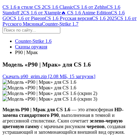
CS 1.6 в стиле CS 2
CS 1.6 Classic
CS 1.6 от Zehhs
CS 1.6
Standoff 2
CS 1.6 от Xtample
🔥 CS 1.6 Anime Edition
CS 1.6
GO
CS 1.6 от Pigeon
CS 1.6 Русская версия
CS 1.6 2025
CS 1.6 от
Русского Мясника
Counter-Strike 1.7
Counter-Strike 1.6
Скины оружия
P90 | Мрак
Модель «P90 | Мрак» для CS 1.6
Скачать p90_grim.zip
[2.08 МБ, 15 загрузок]
Модель P90 | Мрак для CS 1.6
— это атмосферная
HD-
замена стандартного P90
, выполненная в темной и
агрессивной стилистике. Скин сочетает
зелено-черную
цветовую гамму
с мрачным рисунком
черепов
, создавая
устрашающий и запоминающийся внешний вид оружия.