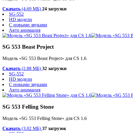
Скачать
(4.69 МБ)
24 загрузки
SG-552
HD модели
С новыми звуками
Авто анимация
SG 553 Beast Project
Модель «SG 553 Beast Project» для CS 1.6
Скачать
(2.88 МБ)
32 загрузки
SG-552
HD модели
С новыми звуками
Авто анимация
SG 553 Felling Stone
Модель «SG 553 Felling Stone» для CS 1.6
Скачать
(3.02 МБ)
37 загрузок