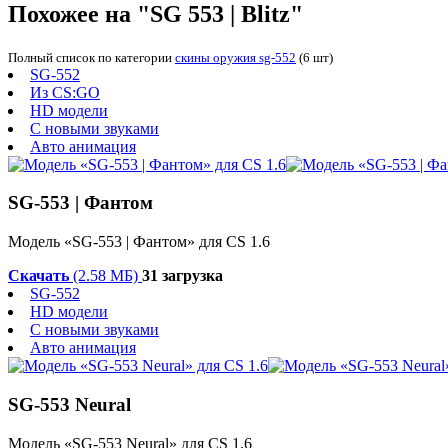
Похожее на "SG 553 | Blitz"
Полный список по категории
скины оружия sg-552
(6 шт)
SG-552
Из CS:GO
HD модели
С новыми звуками
Авто анимация
SG-553 | Фантом
Модель «SG-553 | Фантом» для CS 1.6
Скачать
(2.58 МБ)
31 загрузка
SG-552
HD модели
С новыми звуками
Авто анимация
SG-553 Neural
Модель «SG-553 Neural» для CS 1.6