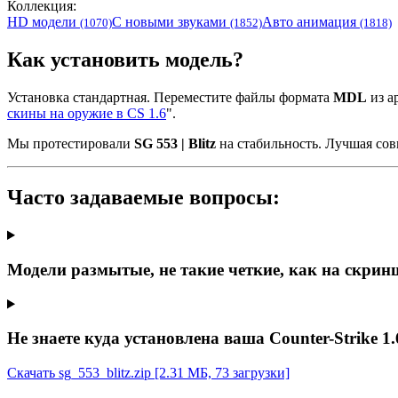
Коллекция:
HD модели
С новыми звуками
Авто анимация
(1070)
(1852)
(1818)
Как установить модель?
Установка стандартная. Переместите файлы формата
MDL
из ар
скины на оружие в CS 1.6
".
Мы протестировали
SG 553 | Blitz
на стабильность. Лучшая со
Часто задаваемые вопросы:
Модели размытые, не такие четкие, как на скрин
Не знаете куда установлена ваша Counter-Strike 1.
Скачать sg_553_blitz.zip
[2.31 МБ, 73 загрузки]