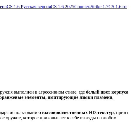
geon
CS 1.6 Русская версия
CS 1.6 2025
Counter-Strike 1.7
CS 1.6 от
ружия выполнен в агрессивном стиле, где
белый цвет корпуса
 оранжевые элементы, имитирующие языки пламени
,
годаря использованию
высококачественных HD-текстур
, принт
е оружие, которое приковывает к себе взгляды на любом