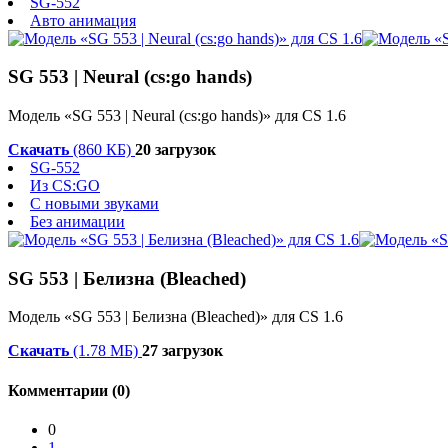
SG-552
Авто анимация
SG 553 | Neural (cs:go hands)
Модель «SG 553 | Neural (cs:go hands)» для CS 1.6
Скачать
(860 КБ)
20 загрузок
SG-552
Из CS:GO
С новыми звуками
Без анимации
SG 553 | Белизна (Bleached)
Модель «SG 553 | Белизна (Bleached)» для CS 1.6
Скачать
(1.78 МБ)
27 загрузок
Комментарии (0)
0
1