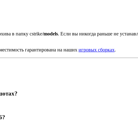
хива в папку cstrike/
models
. Если вы никогда раньше не устана
вместимость гарантирована на наших
игровых сборках
.
шотах?
6?