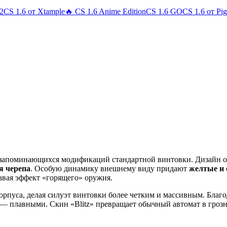
 2
CS 1.6 от Xtample
🔥 CS 1.6 Anime Edition
CS 1.6 GO
CS 1.6 от Pi
 запоминающихся модификаций стандартной винтовки. Дизайн о
я черепа
. Особую динамику внешнему виду придают
желтые и
авая эффект «горящего» оружия.
орпуса, делая силуэт винтовки более четким и массивным. Бла
 плавными. Скин «Blitz» превращает обычный автомат в грозно