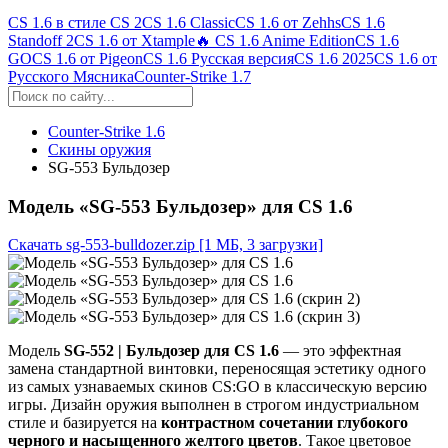
CS 1.6 в стиле CS 2
CS 1.6 Classic
CS 1.6 от Zehhs
CS 1.6
Standoff 2
CS 1.6 от Xtample
🔥 CS 1.6 Anime Edition
CS 1.6
GO
CS 1.6 от Pigeon
CS 1.6 Русская версия
CS 1.6 2025
CS 1.6 от
Русского Мясника
Counter-Strike 1.7
Counter-Strike 1.6
Скины оружия
SG-553 Бульдозер
Модель «SG-553 Бульдозер» для CS 1.6
Скачать sg-553-bulldozer.zip
[1 МБ, 3 загрузки]
Модель
SG-552 | Бульдозер для CS 1.6
— это эффектная
замена стандартной винтовки, переносящая эстетику одного
из самых узнаваемых скинов CS:GO в классическую версию
игры. Дизайн оружия выполнен в строгом индустриальном
стиле и базируется на
контрастном сочетании глубокого
черного и насыщенного желтого цветов
. Такое цветовое