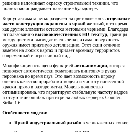
решение напоминает окраску строительной техники, что
полностью оправдывает название «Бульдозер».
Корпус автомата четко разделен на цветовые зоны:
отдельные
части конструкции окрашены в яркий желтый
, в то время
как другие элементы остаются матовыми черными. Благодаря
использованию
высококачественных HD-текстур
, границы
между цветами выглядят очень четко, а сама поверхность
оружия имеет приятную детализацию. Этот скин отлично
заметен на любых картах и придает арсеналу террористов
современный и агрессивный вид.
Модификация оснащена функцией
авто-анимации
, которая
позволяет автоматически осматривать винтовку в руках
персонажа во время пауз. Это дает возможность игроку
оценить качество проработки модели и чистоту нанесенной
краски прямо в разгаре матча. Модель полностью
оптимизирована, что гарантирует стабильную частоту кадров
и отсутствие ошибок при игре на любых серверах Counter-
Strike 1.6.
Особенности модели:
Яркий индустриальный дизайн
в черно-желтых тонах;