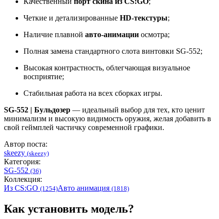
Качественный
порт скина из CS:GO
;
Четкие и детализированные
HD-текстуры
;
Наличие плавной
авто-анимации
осмотра;
Полная замена стандартного слота винтовки SG-552;
Высокая контрастность, облегчающая визуальное
восприятие;
Стабильная работа на всех сборках игры.
SG-552 | Бульдозер
— идеальный выбор для тех, кто ценит
минимализм и высокую видимость оружия, желая добавить в
свой геймплей частичку современной графики.
Автор поста:
skeezy
(skeezy)
Категория:
SG-552
(36)
Коллекция:
Из CS:GO
Авто анимация
(1254)
(1818)
Как установить модель?