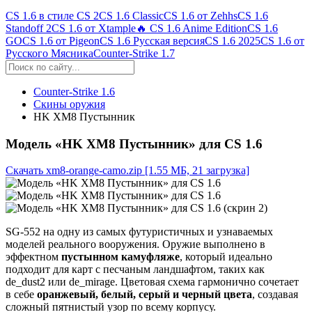
CS 1.6 в стиле CS 2
CS 1.6 Classic
CS 1.6 от Zehhs
CS 1.6
Standoff 2
CS 1.6 от Xtample
🔥 CS 1.6 Anime Edition
CS 1.6
GO
CS 1.6 от Pigeon
CS 1.6 Русская версия
CS 1.6 2025
CS 1.6 от
Русского Мясника
Counter-Strike 1.7
Counter-Strike 1.6
Скины оружия
HK XM8 Пустынник
Модель «HK XM8 Пустынник» для CS 1.6
Скачать xm8-orange-camo.zip
[1.55 МБ, 21 загрузка]
SG-552 на одну из самых футуристичных и узнаваемых
моделей реального вооружения. Оружие выполнено в
эффектном
пустынном камуфляже
, который идеально
подходит для карт с песчаным ландшафтом, таких как
de_dust2 или de_mirage. Цветовая схема гармонично сочетает
в себе
оранжевый, белый, серый и черный цвета
, создавая
сложный пятнистый узор по всему корпусу.