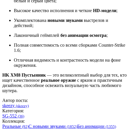
белый и серый цвета;
Высокое качество исполнения и четкие
HD-модели
;
Укомплектована
новыми звуками
выстрелов и
действий;
Лаконичный геймплей
без анимации осмотра
;
Полная совместимость со всеми сборками Counter-Strike
1.6;
Отличная видимость и контрастность модели на фоне
окружения.
HK XM8 Пустынник
— это великолепный выбор для тех, кто
ищет качественное
реальное оружие
с ярким и практичным
дизайном, способное освежить визуальную часть любимого
шутера.
Автор поста:
skeezy
(skeezy)
Категория:
SG-552
(36)
Коллекция:
Реальные
С новыми звуками
Без анимации
(92)
(1852)
(1355)