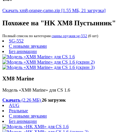
Скачать xm8-orange-camo.zip
[1.55 МБ, 21 загрузка]
Похожее на "HK XM8 Пустынник"
Полный список по категории
скины оружия sg-552
(6 шт)
SG-552
С новыми звуками
Без анимации
XM8 Marine
Модель «XM8 Marine» для CS 1.6
Скачать
(2.26 МБ)
26 загрузок
AUG
Реальные
С новыми звуками
Без анимации