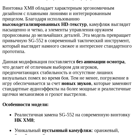
Винтовка XM8 обладает характерным эргономичным
дизайном с плавными линиями и интегрированным
прицелом. Благодаря использованию
высокодетализированных HD-текстур
, камуфляж выглядит
насыщенно и четко, а элементы управления оружием
прорисованы до мельчайших деталей. Эта модель превращает
привычную SG-552 в современный тактический инструмент,
который выглядит намного свежее и интереснее стандартного
прототипа.
Данная модификация поставляется
без анимации осмотра
,
что делает её отличным выбором для игроков,
предпочитающих стабильность и отсутствие лишних
визуальных помех во время боя. Тем не менее, погружение в
игру обеспечивается за счет
новых звуков
, которые заменяют
стандартные аудиоэффекты на более мощные и реалистичные
щелчки механизмов и грохот выстрелов.
Особенности модели:
Реалистичная замена SG-552 на современную винтовку
HK XM8
;
Уникальный
пустынный камуфляж
: оранжевый,