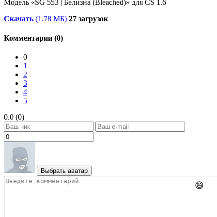
Модель «SG 553 | Белизна (Bleached)» для CS 1.6
Скачать
(1.78 МБ)
27 загрузок
Комментарии (0)
0
1
2
3
4
5
0.0 (0)
Выбрать аватар
😄