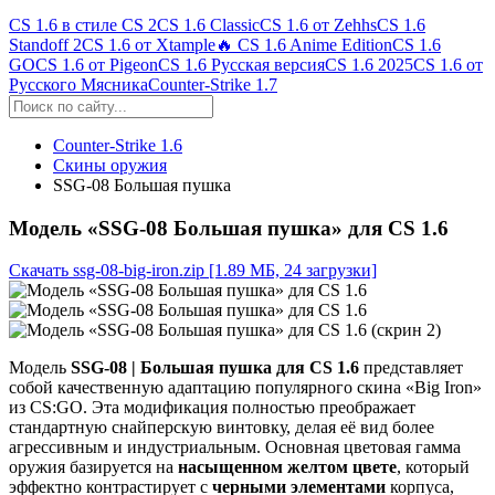
CS 1.6 в стиле CS 2
CS 1.6 Classic
CS 1.6 от Zehhs
CS 1.6
Standoff 2
CS 1.6 от Xtample
🔥 CS 1.6 Anime Edition
CS 1.6
GO
CS 1.6 от Pigeon
CS 1.6 Русская версия
CS 1.6 2025
CS 1.6 от
Русского Мясника
Counter-Strike 1.7
Counter-Strike 1.6
Скины оружия
SSG-08 Большая пушка
Модель «SSG-08 Большая пушка» для CS 1.6
Скачать ssg-08-big-iron.zip
[1.89 МБ, 24 загрузки]
Модель
SSG-08 | Большая пушка для CS 1.6
представляет
собой качественную адаптацию популярного скина «Big Iron»
из CS:GO. Эта модификация полностью преображает
стандартную снайперскую винтовку, делая её вид более
агрессивным и индустриальным. Основная цветовая гамма
оружия базируется на
насыщенном желтом цвете
, который
эффектно контрастирует с
черными элементами
корпуса,