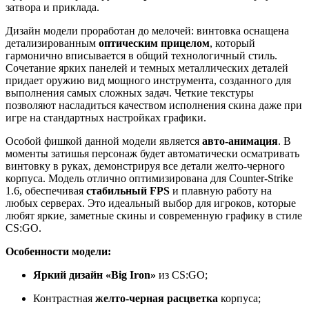
затвора и приклада.
Дизайн модели проработан до мелочей: винтовка оснащена
детализированным
оптическим прицелом
, который
гармонично вписывается в общий технологичный стиль.
Сочетание ярких панелей и темных металлических деталей
придает оружию вид мощного инструмента, созданного для
выполнения самых сложных задач. Четкие текстуры
позволяют насладиться качеством исполнения скина даже при
игре на стандартных настройках графики.
Особой фишкой данной модели является
авто-анимация
. В
моменты затишья персонаж будет автоматически осматривать
винтовку в руках, демонстрируя все детали желто-черного
корпуса. Модель отлично оптимизирована для Counter-Strike
1.6, обеспечивая
стабильный FPS
и плавную работу на
любых серверах. Это идеальный выбор для игроков, которые
любят яркие, заметные скины и современную графику в стиле
CS:GO.
Особенности модели:
Яркий дизайн «Big Iron»
из CS:GO;
Контрастная
желто-черная расцветка
корпуса;