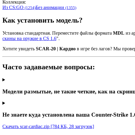
Коллекция:
Из CS:GO
Без анимации
(1254)
(1355)
Как установить модель?
Установка стандартная. Переместите файлы формата
MDL
из ар
скины на оружие в CS 1.6
".
Хотите увидеть
SCAR-20 | Кардио
в игре без лагов? Мы пров
Часто задаваемые вопросы:
Модели размытые, не такие четкие, как на скрин
Не знаете куда установлена ваша Counter-Strike 1.
Скачать scar-cardiac.zip
[784 КБ, 28 загрузок]