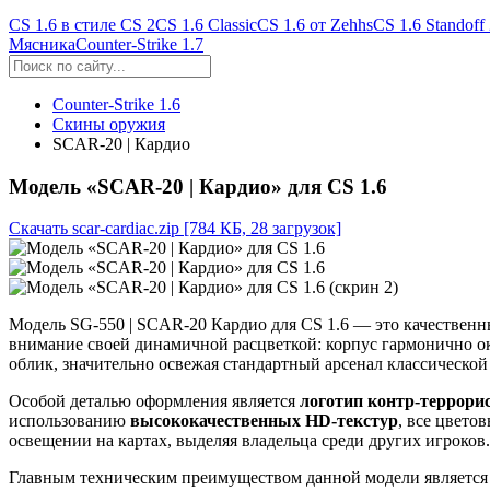
CS 1.6 в стиле CS 2
CS 1.6 Classic
CS 1.6 от Zehhs
CS 1.6 Standoff
Мясника
Counter-Strike 1.7
Counter-Strike 1.6
Скины оружия
SCAR-20 | Кардио
Модель «SCAR-20 | Кардио» для CS 1.6
Скачать scar-cardiac.zip
[784 КБ, 28 загрузок]
Модель SG-550 | SCAR-20 Кардио для CS 1.6 — это качественны
внимание своей динамичной расцветкой: корпус гармонично 
облик, значительно освежая стандартный арсенал классической
Особой деталью оформления является
логотип контр-террори
использованию
высококачественных HD-текстур
, все цвето
освещении на картах, выделяя владельца среди других игроков.
Главным техническим преимуществом данной модели являетс