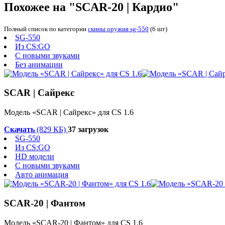
Похожее на "SCAR-20 | Кардио"
Полный список по категории
скины оружия sg-550
(6 шт)
SG-550
Из CS:GO
С новыми звуками
Без анимации
SCAR | Сайрекс
Модель «SCAR | Сайрекс» для CS 1.6
Скачать
(829 КБ)
37 загрузок
SG-550
Из CS:GO
HD модели
С новыми звуками
Авто анимация
SCAR-20 | Фантом
Модель «SCAR-20 | Фантом» для CS 1.6