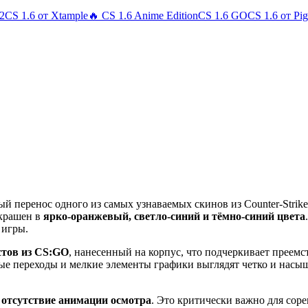
 2
CS 1.6 от Xtample
🔥 CS 1.6 Anime Edition
CS 1.6 GO
CS 1.6 от Pi
й перенос одного из самых узнаваемых скинов из Counter-Strike
окрашен в
ярко-оранжевый, светло-синий и тёмно-синий цвета
 игры.
стов из CS:GO
, нанесенный на корпус, что подчеркивает преемс
вые переходы и мелкие элементы графики выглядят четко и насы
я
отсутствие анимации осмотра
. Это критически важно для соре