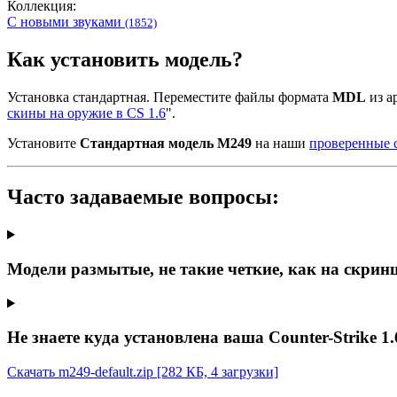
Коллекция:
С новыми звуками
(1852)
Как установить модель?
Установка стандартная. Переместите файлы формата
MDL
из ар
скины на оружие в CS 1.6
".
Установите
Стандартная модель М249
на наши
проверенные 
Часто задаваемые вопросы:
Модели размытые, не такие четкие, как на скрин
Не знаете куда установлена ваша Counter-Strike 1.
Скачать m249-default.zip
[282 КБ, 4 загрузки]