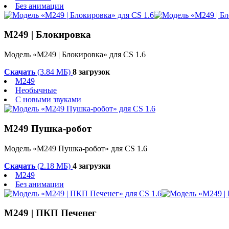
Без анимации
М249 | Блокировка
Модель «М249 | Блокировка» для CS 1.6
Скачать
(3.84 МБ)
8 загрузок
M249
Необычные
С новыми звуками
М249 Пушка-робот
Модель «М249 Пушка-робот» для CS 1.6
Скачать
(2.18 МБ)
4 загрузки
M249
Без анимации
M249 | ПКП Печенег