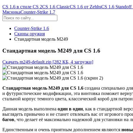
CS 1.6 в стиле CS 2
CS 1.6 Classic
CS 1.6 от Zehhs
CS 1.6 Standoff
Мясника
Counter-Strike 1.7
Counter-Strike 1.6
Скины оружия
Стандартная модель М249
Стандартная модель М249 для CS 1.6
Скачать m249-default.zip
[282 КБ, 4 загрузки]
Стандартная модель M249 для CS 1.6
создана специально для
и футуристические модификации, эта винтовка поможет верну
стальной корпус темного цвета, классический короб для патро
Данная модель выполнена
один в один
, как в стандартной ве
выглядеть привычно и не станет отвлекать вас от игрового пр
багов
, что делает её максимально надежной для установки на л
Единственным и очень приятным дополнением являются
новы