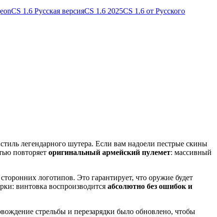
geon
CS 1.6 Русская версия
CS 1.6 2025
CS 1.6 от Русского
 стиль легендарного шутера. Если вам надоели пестрые скины
стью повторяет
оригинальный армейский пулемет
: массивный
 сторонних логотипов. Это гарантирует, что оружие будет
орки: винтовка воспроизводится
абсолютно без ошибок и
овождение стрельбы и перезарядки было обновлено, чтобы