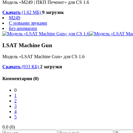
Модель «M249 | ПКП Печенег» для CS 1.6
Скачать
(1.62 МБ)
9 загрузок
M249
С новыми звуками
Без анимации
LSAT Machine Gun
Модель «LSAT Machine Gun» для CS 1.6
Скачать
(933 КБ)
2 загрузки
Комментарии (0)
0
1
2
3
4
5
0.0 (0)