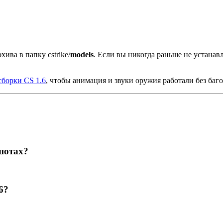
хива в папку cstrike/
models
. Если вы никогда раньше не устана
сборки CS 1.6
, чтобы анимация и звуки оружия работали без баго
шотах?
6?