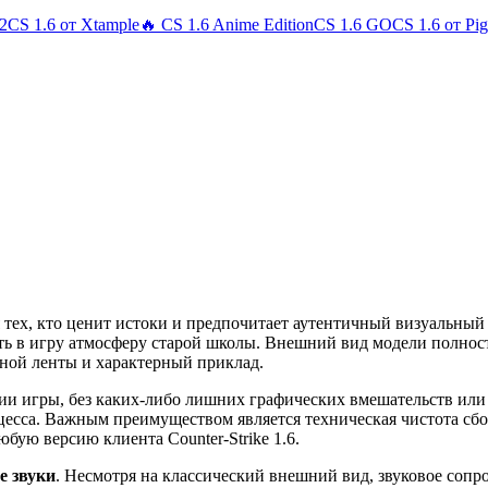
 2
CS 1.6 от Xtample
🔥 CS 1.6 Anime Edition
CS 1.6 GO
CS 1.6 от Pi
 тех, кто ценит истоки и предпочитает аутентичный визуальный
ть в игру атмосферу старой школы. Внешний вид модели полно
нной ленты и характерный приклад.
рсии игры, без каких-либо лишних графических вмешательств или
оцесса. Важным преимуществом является техническая чистота сб
юбую версию клиента Counter-Strike 1.6.
е звуки
. Несмотря на классический внешний вид, звуковое сопр