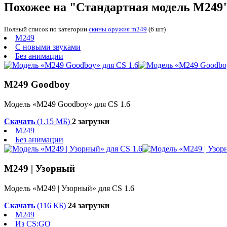
Похожее на "Стандартная модель М249
Полный список по категории
скины оружия m249
(6 шт)
M249
С новыми звуками
Без анимации
M249 Goodboy
Модель «M249 Goodboy» для CS 1.6
Скачать
(1.15 МБ)
2 загрузки
M249
Без анимации
М249 | Узорный
Модель «М249 | Узорный» для CS 1.6
Скачать
(116 КБ)
24 загрузки
M249
Из CS:GO