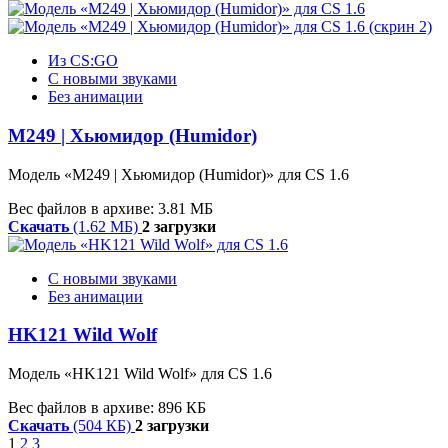
Из CS:GO
С новыми звуками
Без анимации
M249 | Хьюмидор (Humidor)
Модель «M249 | Хьюмидор (Humidor)» для CS 1.6
Вес файлов в архиве: 3.81 МБ
Скачать
(1.62 МБ)
2 загрузки
С новыми звуками
Без анимации
HK121 Wild Wolf
Модель «HK121 Wild Wolf» для CS 1.6
Вес файлов в архиве: 896 КБ
Скачать
(504 КБ)
2 загрузки
1
2
3