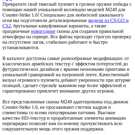
Превратите свой тяжелый пулемет в грозное оружие победы с
помощью нашей уникальной коллекции моделей M249 для
Counter-Strike 1.6! Специально для любителей шквального
огня мы подготовили детализированные
модели из CS:GO и
CS2
, брутальные камуфляжные варианты, а также
праздничные
новогодние
скины для создания правильной
атмосферы на сервере. Все файлы проходят строгую проверку
на отсутствие лагов, стабильно работают и быстро
устанавливаются.
В каталоге доступны самые разнообразные модификации: от
классических армейских текстур с эффектом потертостей до
футуристических дизайнов с яркими неоновыми принтами и
уникальной гравировкой на патронной ленте. Качественный
визуал огромного пулемета добавит уверенности при штурме
позиций, сделает стрельбу зажимом еще более эффектной и
гарантированно привлечет внимание других игроков.
Все представленные скины M249 адаптированы под движок
Counter-Strike 1.6, не просаживают счетчик кадров и
совместимы со всеми популярными патчами. Высокое
качество HD-текстур и проработанные элементы анимации
перезарядки позволят вам по-новому прочувствовать всю
сокрушительную мощь этого оружия поддержки.