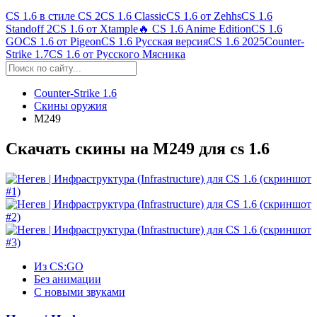
CS 1.6 в стиле CS 2
CS 1.6 Classic
CS 1.6 от Zehhs
CS 1.6
Standoff 2
CS 1.6 от Xtample
🔥 CS 1.6 Anime Edition
CS 1.6
GO
CS 1.6 от Pigeon
CS 1.6 Русская версия
CS 1.6 2025
Counter-
Strike 1.7
CS 1.6 от Русского Мясника
Counter-Strike 1.6
Скины оружия
M249
Скачать скины на M249 для cs 1.6
Из CS:GO
Без анимации
С новыми звуками