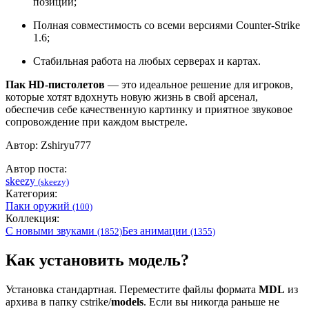
позиции;
Полная совместимость со всеми версиями Counter-Strike
1.6;
Стабильная работа на любых серверах и картах.
Пак HD-пистолетов
— это идеальное решение для игроков,
которые хотят вдохнуть новую жизнь в свой арсенал,
обеспечив себе качественную картинку и приятное звуковое
сопровождение при каждом выстреле.
Автор: Zshiryu777
Автор поста:
skeezy
(skeezy)
Категория:
Паки оружий
(100)
Коллекция:
С новыми звуками
Без анимации
(1852)
(1355)
Как установить модель?
Установка стандартная. Переместите файлы формата
MDL
из
архива в папку cstrike/
models
. Если вы никогда раньше не