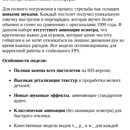
Для полного погружения в процесс стрельбы пак оснащен
новыми звуками
. Каждый пистолет получил уникальную
озвучку выстрелов и перезарядки, которая звучит более
объемно и сочно по сравнению с оригиналами 1999 года. В
данном наборе
отсутствует анимация осмотра
, что
критически важно для игроков, которые ценят чистоту
геймплея и не хотят отвлекаться на лишние движения рук во
время важных раундов. Все модели оптимизированы для
корректной работы и стабильного FPS.
Особенности модели:
Полная замена всех пистолетов
на HD-версии;
Высокая детализация текстур
и проработка мелких
деталей;
Новые звуковые эффекты
, заменяющие стандартное
аудио;
Классические анимации
(без анимации осмотра) для
быстрого отклика;
Качественные модели видов v_, p_ и w_ для каждой