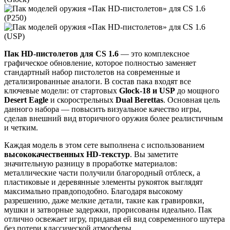
Пак HD-пистолетов для CS 1.6
— это комплексное
графическое обновление, которое полностью заменяет
стандартный набор пистолетов на современные и
детализированные аналоги. В состав пака входят все
ключевые модели: от стартовых
Glock-18 и USP
до мощного
Desert Eagle
и скорострельных
Dual Berettas
. Основная цель
данного набора — повысить визуальное качество игры,
сделав внешний вид вторичного оружия более реалистичным
и четким.
Каждая модель в этом сете выполнена с использованием
высококачественных HD-текстур
. Вы заметите
значительную разницу в проработке материалов:
металлические части получили благородный отблеск, а
пластиковые и деревянные элементы рукояток выглядят
максимально правдоподобно. Благодаря высокому
разрешению, даже мелкие детали, такие как гравировки,
мушки и затворные задержки, прорисованы идеально. Пак
отлично освежает игру, придавая ей вид современного шутера
без потери классической атмосферы.