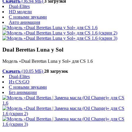
Скачать
(36.94 МБ)
3 загрузки
Dual-Elites
HD модели
С новыми звуками
Авто анимация
Dual Berettas Luna y Sol
Модель «Dual Berettas Luna y Sol» для CS 1.6
Скачать
(10.05 МБ)
28 загрузок
Dual-Elites
Из CS:GO
С новыми звуками
Без анимации