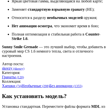
Яркая цветовая гамма, выделяющаяся на любой карте;
Заменяет
стандартную взрывную гранату
(HE);
Относится к разделу
необычных моделей
оружия;
Нет анимации осмотра
, что экономит время в бою;
Полная оптимизация и стабильная работа в
Counter-
Strike 1.6
.
Sunny Smile Grenade
— это лучший выбор, чтобы добавить в
суровый мир CS 1.6 немного тепла, света и отличного
настроения.
Автор поста:
skeezy
(skeezy)
Категория:
Гранаты
(120)
Коллекция:
Хаешки
Необычные
Без анимации
(74)
(298)
(1355)
Как установить модель?
Установка стандартная. Переместите файлы формата
MDL
из