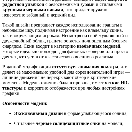
радостной улыбкой
с белоснежными зубами и стильными
крупными черными очками
, что придает оружию
невероятно забавный и дерзкий вид.
Такой дизайн превращает каждое использование гранаты в
небольшое шоу, поднимая настроение как владельцу скина,
так и окружающим игрокам. Несмотря на свой мультяшный и
дружелюбный облик, граната остается полноценным боевым
снарядом. Скин входит в категорию
необычных моделей
,
которые идеально подходят для фановых серверов или просто
для тех, кто устал от классического военного реализма.
В данной модификации
отсутствует анимация осмотра
, что
делает её максимально удобной для соревновательной игры —
лишние движения не перекрывают обзор в критические
моменты. Модель отлично сбалансирована, имеет
четкие HD-
текстуры
и корректно отображается при любых настройках
графики.
Особенности модели:
Эксклюзивный дизайн
в форме улыбающегося солнца;
Стильные
черные солнцезащитные очки
на модели;