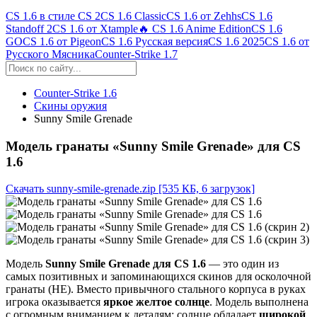
CS 1.6 в стиле CS 2
CS 1.6 Classic
CS 1.6 от Zehhs
CS 1.6
Standoff 2
CS 1.6 от Xtample
🔥 CS 1.6 Anime Edition
CS 1.6
GO
CS 1.6 от Pigeon
CS 1.6 Русская версия
CS 1.6 2025
CS 1.6 от
Русского Мясника
Counter-Strike 1.7
Counter-Strike 1.6
Скины оружия
Sunny Smile Grenade
Модель гранаты «Sunny Smile Grenade» для CS
1.6
Скачать sunny-smile-grenade.zip
[535 КБ, 6 загрузок]
Модель
Sunny Smile Grenade для CS 1.6
— это один из
самых позитивных и запоминающихся скинов для осколочной
гранаты (HE). Вместо привычного стального корпуса в руках
игрока оказывается
яркое желтое солнце
. Модель выполнена
с огромным вниманием к деталям: солнце обладает
широкой