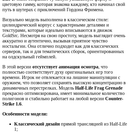
цветовую гамму, которая знакома каждому, кто начинал свой
путь в шутерах с приключений Гордона Фримена.
Визуально модель выполнена в классическом стиле:
цилиндрический корпус с характерными деталями и
текстурами, которые идеально вписываются в движок
GoldSrc. Несмотря на свою простоту, модель выглядит очень
аккуратно и аутентично, вызывая приятное чувство
ностальгии. Она отлично подходит как для классических
серверов, так и для тематических сборок, ориентированных
на олдскульный геймплей.
В этой версии
отсутствует анимация осмотра
, что
полностью соответствует духу оригинальных игр того
времени. Игрок не отвлекается на лишние манипуляции с
оружием, что позволяет сохранять высокую концентрацию в
динамичных перестрелках. Модель
Half-Life Frag Grenade
прекрасно оптимизирована, имеет минимальное количество
полигонов и стабильно работает на любой версии
Counter-
Strike 1.6
.
Особенности модели:
Классический дизайн
прямой трансляцией из Half-Life
1;