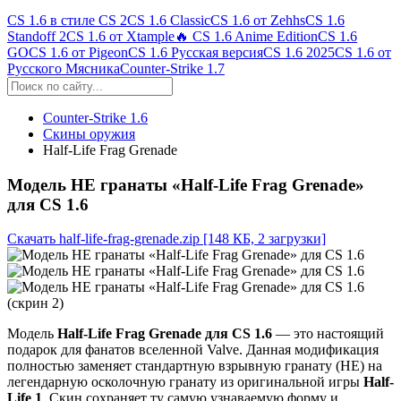
CS 1.6 в стиле CS 2
CS 1.6 Classic
CS 1.6 от Zehhs
CS 1.6
Standoff 2
CS 1.6 от Xtample
🔥 CS 1.6 Anime Edition
CS 1.6
GO
CS 1.6 от Pigeon
CS 1.6 Русская версия
CS 1.6 2025
CS 1.6 от
Русского Мясника
Counter-Strike 1.7
Counter-Strike 1.6
Скины оружия
Half-Life Frag Grenade
Модель HE гранаты «Half-Life Frag Grenade»
для CS 1.6
Скачать half-life-frag-grenade.zip
[148 КБ, 2 загрузки]
Модель
Half-Life Frag Grenade для CS 1.6
— это настоящий
подарок для фанатов вселенной Valve. Данная модификация
полностью заменяет стандартную взрывную гранату (HE) на
легендарную осколочную гранату из оригинальной игры
Half-
Life 1
. Скин сохраняет ту самую узнаваемую форму и