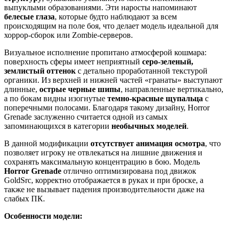
выпуклыми образованиями. Эти наросты напоминают
белесые глаза
, которые будто наблюдают за всем
происходящим на поле боя, что делает модель идеальной для
хоррор-сборок или Zombie-серверов.
Визуальное исполнение пропитано атмосферой кошмара:
поверхность сферы имеет неприятный
серо-зеленый,
землистый оттенок
с детально проработанной текстурой
органики. Из верхней и нижней частей «гранаты» выступают
длинные,
острые черные шипы
, направленные вертикально,
а по бокам видны изогнутые
темно-красные щупальца
с
поперечными полосами. Благодаря такому дизайну, Horror
Grenade заслуженно считается одной из самых
запоминающихся в категории
необычных моделей
.
В данной модификации
отсутствует анимация осмотра
, что
позволяет игроку не отвлекаться на лишние движения и
сохранять максимальную концентрацию в бою. Модель
Horror Grenade
отлично оптимизирована под движок
GoldSrc, корректно отображается в руках и при броске, а
также не вызывает падения производительности даже на
слабых ПК.
Особенности модели: