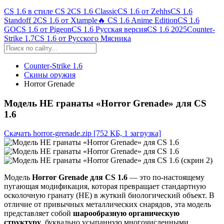
CS 1.6 в стиле CS 2
CS 1.6 Classic
CS 1.6 от Zehhs
CS 1.6
Standoff 2
CS 1.6 от Xtample
🔥 CS 1.6 Anime Edition
CS 1.6
GO
CS 1.6 от Pigeon
CS 1.6 Русская версия
CS 1.6 2025
Counter-
Strike 1.7
CS 1.6 от Русского Мясника
Counter-Strike 1.6
Скины оружия
Horror Grenade
Модель HE гранаты «Horror Grenade» для CS
1.6
Скачать horror-grenade.zip
[752 КБ, 1 загрузка]
Модель
Horror Grenade для CS 1.6
— это по-настоящему
пугающая модификация, которая превращает стандартную
осколочную гранату (HE) в жуткий биологический объект. В
отличие от привычных металлических снарядов, эта модель
представляет собой
шарообразную органическую
структуру
, буквально усыпанную многочисленными