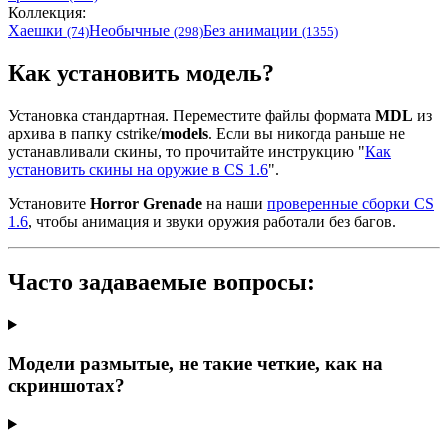
Коллекция:
Хаешки
Необычные
Без анимации
(74)
(298)
(1355)
Как установить модель?
Установка стандартная. Переместите файлы формата
MDL
из
архива в папку cstrike/
models
. Если вы никогда раньше не
устанавливали скины, то прочитайте инструкцию "
Как
установить скины на оружие в CS 1.6
".
Установите
Horror Grenade
на наши
проверенные сборки CS
1.6
, чтобы анимация и звуки оружия работали без багов.
Часто задаваемые вопросы:
Модели размытые, не такие четкие, как на
скриншотах?