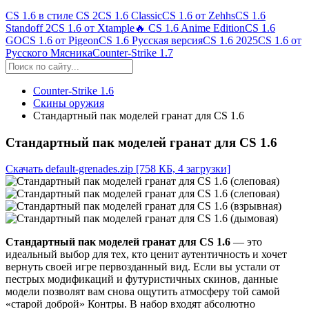
CS 1.6 в стиле CS 2
CS 1.6 Classic
CS 1.6 от Zehhs
CS 1.6
Standoff 2
CS 1.6 от Xtample
🔥 CS 1.6 Anime Edition
CS 1.6
GO
CS 1.6 от Pigeon
CS 1.6 Русская версия
CS 1.6 2025
CS 1.6 от
Русского Мясника
Counter-Strike 1.7
Counter-Strike 1.6
Скины оружия
Стандартный пак моделей гранат для CS 1.6
Стандартный пак моделей гранат для CS 1.6
Скачать default-grenades.zip
[758 КБ, 4 загрузки]
Стандартный пак моделей гранат для CS 1.6
— это
идеальный выбор для тех, кто ценит аутентичность и хочет
вернуть своей игре первозданный вид. Если вы устали от
пестрых модификаций и футуристичных скинов, данные
модели позволят вам снова ощутить атмосферу той самой
«старой доброй» Контры. В набор входят абсолютно