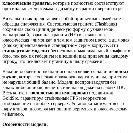
классические гранаты
, которые полностью соответствуют
оригинальным чертежам и дизайну из ранних версий игры.
Визуально пак представляет собой привычные армейские
образцы снаряжения. Светошумовая граната (Flashbang)
сохранила свою цилиндрическую форму с узнаваемой
маркировкой, взрывная граната (HE) выглядит как
классическая «лимонка» в темном защитном цвете, а дымовая
(Smoke) представлена в стандартном сером корпусе. Эти
стандартные модели
обеспечивают максимальный комфорт в
бою, так как их габариты и внешний вид привычны каждому
игроку, что исключает путаницу в пылу сражения.
Важной особенностью данного пака является наличие
новых
звуков
, которые освежают звуковую картину игры, при этом
не нарушая общий баланс. Модели воспроизводятся без
каких-либо ошибок, вылетов или лагов даже на слабых ПК.
Весь контент
полностью оптимизирован
под движок
GoldSrc, гарантируя стабильный FPS и корректное
отображение на любых серверах. Установка занимает всего
пару кликов, позволяя мгновенно вернуться к классическому
геймплею.
Особенности модели: