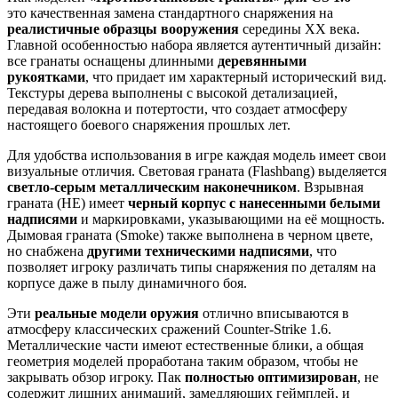
это качественная замена стандартного снаряжения на
реалистичные образцы вооружения
середины XX века.
Главной особенностью набора является аутентичный дизайн:
все гранаты оснащены длинными
деревянными
рукоятками
, что придает им характерный исторический вид.
Текстуры дерева выполнены с высокой детализацией,
передавая волокна и потертости, что создает атмосферу
настоящего боевого снаряжения прошлых лет.
Для удобства использования в игре каждая модель имеет свои
визуальные отличия. Световая граната (Flashbang) выделяется
светло-серым металлическим наконечником
. Взрывная
граната (HE) имеет
черный корпус с нанесенными белыми
надписями
и маркировками, указывающими на её мощность.
Дымовая граната (Smoke) также выполнена в черном цвете,
но снабжена
другими техническими надписями
, что
позволяет игроку различать типы снаряжения по деталям на
корпусе даже в пылу динамичного боя.
Эти
реальные модели оружия
отлично вписываются в
атмосферу классических сражений Counter-Strike 1.6.
Металлические части имеют естественные блики, а общая
геометрия моделей проработана таким образом, чтобы не
закрывать обзор игроку. Пак
полностью оптимизирован
, не
содержит лишних анимаций, замедляющих геймплей, и