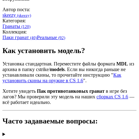
Автор поста:
skeezy
(skeezy)
Категория:
Гранаты
(120)
Коллекция:
Паки гранат
Реальные
(40)
(92)
Как установить модель?
Установка стандартная. Переместите файлы формата
MDL
из
архива в папку cstrike/
models
. Если вы никогда раньше не
устанавливали скины, то прочитайте инструкцию "
Как
установить скины на оружие в CS 1.6
".
Хотите увидеть
Пак противотанковых гранат
в игре без
лагов? Мы проверили эту модель на наших
сборках CS 1.6
—
всё работает идеально.
Часто задаваемые вопросы: