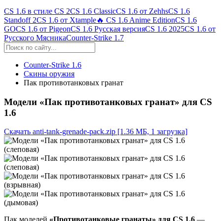
CS 1.6 в стиле CS 2
CS 1.6 Classic
CS 1.6 от Zehhs
CS 1.6
Standoff 2
CS 1.6 от Xtample
🔥 CS 1.6 Anime Edition
CS 1.6
GO
CS 1.6 от Pigeon
CS 1.6 Русская версия
CS 1.6 2025
CS 1.6 от
Русского Мясника
Counter-Strike 1.7
Counter-Strike 1.6
Скины оружия
Пак противотанковых гранат
Модели «Пак противотанковых гранат» для CS
1.6
Скачать anti-tank-grenade-pack.zip
[1.36 МБ, 1 загрузка]
Пак моделей
«Противотанковые гранаты» для CS 1.6
—