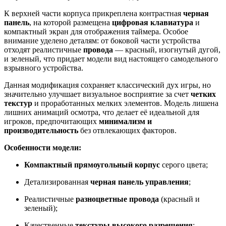
К верхней части корпуса прикреплена контрастная
черная
панель
, на которой размещена
цифровая клавиатура
и
компактный экран для отображения таймера. Особое
внимание уделено деталям: от боковой части устройства
отходят реалистичные
провода
— красный, изогнутый дугой,
и зеленый, что придает модели вид настоящего самодельного
взрывного устройства.
Данная модификация сохраняет классический дух игры, но
значительно улучшает визуальное восприятие за счет
четких
текстур
и проработанных мелких элементов. Модель лишена
лишних анимаций осмотра, что делает её идеальной для
игроков, предпочитающих
минимализм и
производительность
без отвлекающих факторов.
Особенности модели:
Компактный прямоугольный корпус
серого цвета;
Детализированная
черная панель управления
;
Реалистичные
разноцветные провода
(красный и
зеленый);
Качественные
текстуры высокого разрешения
;