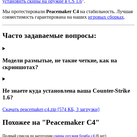
установить скины на оружие в CS 1.6
".
Мы протестировали
Peacemaker C4
на стабильность. Лучшая
совместимость гарантирована на наших
игровых сборках
.
Часто задаваемые вопросы:
Модели размытые, не такие четкие, как на
скриншотах?
Не знаете куда установлена ваша Counter-Strike
1.6?
Скачать peacemaker-c4.zip
[574 КБ, 3 загрузки]
Похожее на "Peacemaker C4"
Полный список по категории
скины оружия бомба c4
(6 шт)