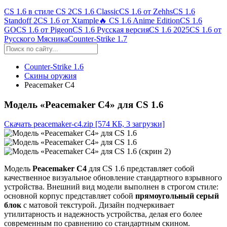
CS 1.6 в стиле CS 2
CS 1.6 Classic
CS 1.6 от Zehhs
CS 1.6
Standoff 2
CS 1.6 от Xtample
🔥 CS 1.6 Anime Edition
CS 1.6
GO
CS 1.6 от Pigeon
CS 1.6 Русская версия
CS 1.6 2025
CS 1.6 от
Русского Мясника
Counter-Strike 1.7
Counter-Strike 1.6
Скины оружия
Peacemaker C4
Модель «Peacemaker C4» для CS 1.6
Скачать peacemaker-c4.zip
[574 КБ, 3 загрузки]
Модель
Peacemaker C4
для CS 1.6 представляет собой
качественное визуальное обновление стандартного взрывного
устройства. Внешний вид модели выполнен в строгом стиле:
основной корпус представляет собой
прямоугольный серый
блок
с матовой текстурой. Дизайн подчеркивает
утилитарность и надежность устройства, делая его более
современным по сравнению со стандартным скином.