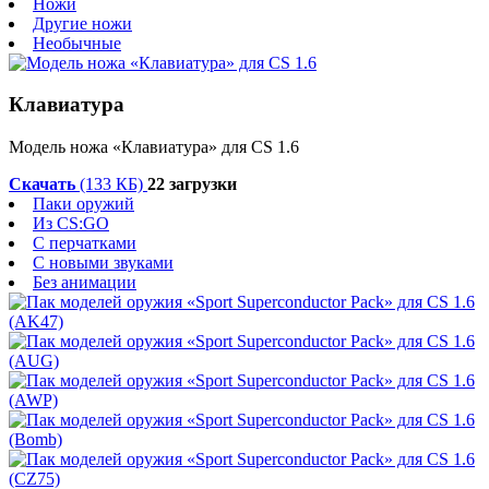
Ножи
Другие ножи
Необычные
Клавиатура
Модель ножа «Клавиатура» для CS 1.6
Скачать
(133 КБ)
22 загрузки
Паки оружий
Из CS:GO
С перчатками
С новыми звуками
Без анимации