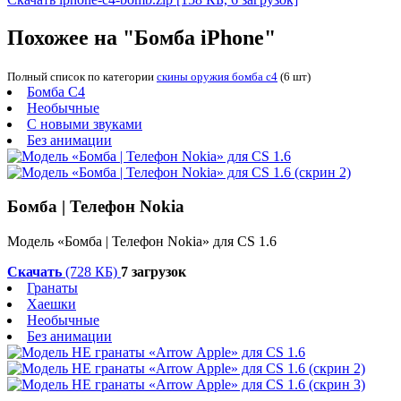
Похожее на "Бомба iPhone"
Полный список по категории
скины оружия бомба c4
(6 шт)
Бомба C4
Необычные
С новыми звуками
Без анимации
Бомба | Телефон Nokia
Модель «Бомба | Телефон Nokia» для CS 1.6
Скачать
(728 КБ)
7 загрузок
Гранаты
Хаешки
Необычные
Без анимации