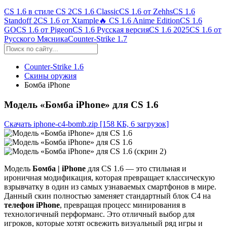
CS 1.6 в стиле CS 2
CS 1.6 Classic
CS 1.6 от Zehhs
CS 1.6
Standoff 2
CS 1.6 от Xtample
🔥 CS 1.6 Anime Edition
CS 1.6
GO
CS 1.6 от Pigeon
CS 1.6 Русская версия
CS 1.6 2025
CS 1.6 от
Русского Мясника
Counter-Strike 1.7
Counter-Strike 1.6
Скины оружия
Бомба iPhone
Модель «Бомба iPhone» для CS 1.6
Скачать iphone-c4-bomb.zip
[158 КБ, 6 загрузок]
Модель
Бомба | iPhone
для CS 1.6 — это стильная и
ироничная модификация, которая превращает классическую
взрывчатку в один из самых узнаваемых смартфонов в мире.
Данный скин полностью заменяет стандартный блок C4 на
телефон iPhone
, превращая процесс минирования в
технологичный перформанс. Это отличный выбор для
игроков, которые хотят освежить визуальный ряд игры и