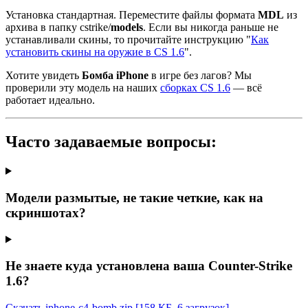
Установка стандартная. Переместите файлы формата
MDL
из
архива в папку cstrike/
models
. Если вы никогда раньше не
устанавливали скины, то прочитайте инструкцию "
Как
установить скины на оружие в CS 1.6
".
Хотите увидеть
Бомба iPhone
в игре без лагов? Мы
проверили эту модель на наших
сборках CS 1.6
— всё
работает идеально.
Часто задаваемые вопросы:
Модели размытые, не такие четкие, как на
скриншотах?
Не знаете куда установлена ваша Counter-Strike
1.6?
Скачать iphone-c4-bomb.zip
[158 КБ, 6 загрузок]