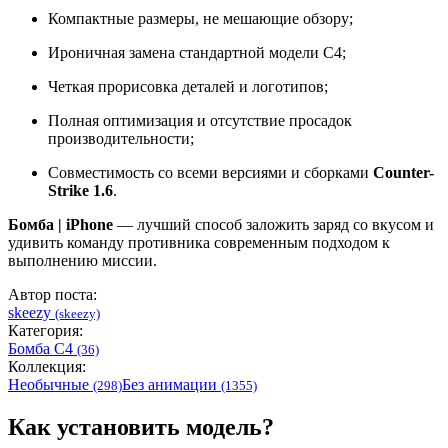
Компактные размеры, не мешающие обзору;
Ироничная замена стандартной модели C4;
Четкая прорисовка деталей и логотипов;
Полная оптимизация и отсутствие просадок
производительности;
Совместимость со всеми версиями и сборками
Counter-
Strike 1.6
.
Бомба | iPhone
— лучший способ заложить заряд со вкусом и
удивить команду противника современным подходом к
выполнению миссии.
Автор поста:
skeezy
(skeezy)
Категория:
Бомба C4
(36)
Коллекция:
Необычные
Без анимации
(298)
(1355)
Как установить модель?