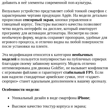
добавить в неё элементы современной поп-культуры.
Визуально устройство представляет собой тонкий смартфон с
характерными чертами продукции Apple. На модели детально
прорисован
сенсорный экран
, кнопки управления и
глянцевый корпус. Текстуры высокого качества позволяют
четко видеть интерфейс на дисплее, который имитирует
программу для активации детонатора. Несмотря на свою
необычную форму, модель сохраняет пропорции, удобные для
игрового процесса, и отлично видна на любой поверхности
после установки на пленте.
Эта модификация относится к категории
необычных
моделей
и пользуется популярностью на публичных серверах
благодаря своему забавному концепту. Модель отлично
оптимизирована для движка GoldSrc, не вызывает конфликтов
с игровыми файлами и гарантирует
стабильный FPS
. Если
вам надоели стандартные армейские сумки, этот «гаджет-
сюрприз» станет идеальным дополнением к вашему арсеналу.
Особенности модели:
Уникальный дизайн в виде смартфона
iPhone
;
Высокое качество текстур корпуса и экрана;