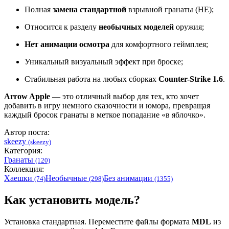
Полная
замена стандартной
взрывной гранаты (HE);
Относится к разделу
необычных моделей
оружия;
Нет анимации осмотра
для комфортного геймплея;
Уникальный визуальный эффект при броске;
Стабильная работа на любых сборках
Counter-Strike 1.6
.
Arrow Apple
— это отличный выбор для тех, кто хочет
добавить в игру немного сказочности и юмора, превращая
каждый бросок гранаты в меткое попадание «в яблочко».
Автор поста:
skeezy
(skeezy)
Категория:
Гранаты
(120)
Коллекция:
Хаешки
Необычные
Без анимации
(74)
(298)
(1355)
Как установить модель?
Установка стандартная. Переместите файлы формата
MDL
из