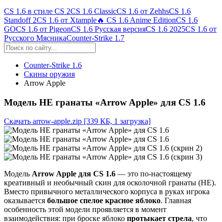
CS 1.6 в стиле CS 2
CS 1.6 Classic
CS 1.6 от Zehhs
CS 1.6
Standoff 2
CS 1.6 от Xtample
🔥 CS 1.6 Anime Edition
CS 1.6
GO
CS 1.6 от Pigeon
CS 1.6 Русская версия
CS 1.6 2025
CS 1.6 от
Русского Мясника
Counter-Strike 1.7
Counter-Strike 1.6
Скины оружия
Arrow Apple
Модель HE гранаты «Arrow Apple» для CS 1.6
Скачать arrow-apple.zip
[339 КБ, 1 загрузка]
Модель
Arrow Apple для CS 1.6
— это по-настоящему
креативный и необычный скин для осколочной гранаты (HE).
Вместо привычного металлического корпуса в руках игрока
оказывается
большое спелое красное яблоко
. Главная
особенность этой модели проявляется в момент
взаимодействия: при броске яблоко
протыкает стрела
, что