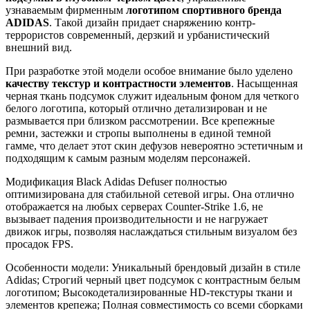
узнаваемым фирменным
логотипом спортивного бренда
ADIDAS
. Такой дизайн придает снаряжению контр-
террористов современный, дерзкий и урбанистический
внешний вид.
При разработке этой модели особое внимание было уделено
качеству текстур и контрастности элементов
. Насыщенная
черная ткань подсумок служит идеальным фоном для четкого
белого логотипа, который отлично детализирован и не
размывается при близком рассмотрении. Все крепежные
ремни, застежки и стропы выполнены в единой темной
гамме, что делает этот скин дефузов невероятно эстетичным и
подходящим к самым разным моделям персонажей.
Модификация Black Adidas Defuser полностью
оптимизирована для стабильной сетевой игры. Она отлично
отображается на любых серверах Counter-Strike 1.6, не
вызывает падения производительности и не нагружает
движок игры, позволяя наслаждаться стильным визуалом без
просадок FPS.
Особенности модели: Уникальный брендовый дизайн в стиле
Adidas; Строгий черный цвет подсумок с контрастным белым
логотипом; Высокодетализированные HD-текстуры ткани и
элементов крепежа; Полная совместимость со всеми сборками