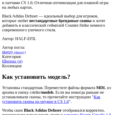
и патчами CS 1.6; Отличная оптимизация для плавной игры
на любых картах.
Black Adidas Defuser — идеальный выбор для игроков,
которые любят
нестандартные брендовые скины
и хотят
добавить в классический геймплей Counter-Strike немного
современного уличного стиля.
Автор: HALF-EFIL
Автор поста:
skeezy
(skeezy)
Категория:
Щипцы
(38)
Коллекция:
Как установить модель?
Установка стандартная. Переместите файлы формата
MDL
из
архива в папку cstrike/
models
. Если вы никогда раньше не
устанавливали скины, то прочитайте инструкцию "
Как
установить скины на оружие в CS 1.6
".
Чтобы скин
Black Adidas Defuser
отображался корректно,
рекомендуем использовать чистые
клиенты Контр-Страйк 1.6
.