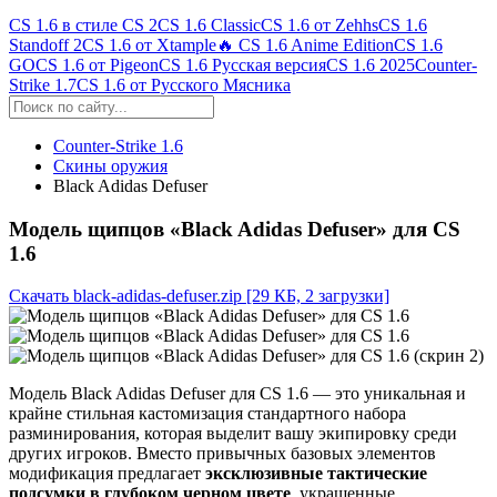
CS 1.6 в стиле CS 2
CS 1.6 Classic
CS 1.6 от Zehhs
CS 1.6
Standoff 2
CS 1.6 от Xtample
🔥 CS 1.6 Anime Edition
CS 1.6
GO
CS 1.6 от Pigeon
CS 1.6 Русская версия
CS 1.6 2025
Counter-
Strike 1.7
CS 1.6 от Русского Мясника
Counter-Strike 1.6
Скины оружия
Black Adidas Defuser
Модель щипцов «Black Adidas Defuser» для CS
1.6
Скачать black-adidas-defuser.zip
[29 КБ, 2 загрузки]
Модель Black Adidas Defuser для CS 1.6 — это уникальная и
крайне стильная кастомизация стандартного набора
разминирования, которая выделит вашу экипировку среди
других игроков. Вместо привычных базовых элементов
модификация предлагает
эксклюзивные тактические
подсумки в глубоком черном цвете
, украшенные