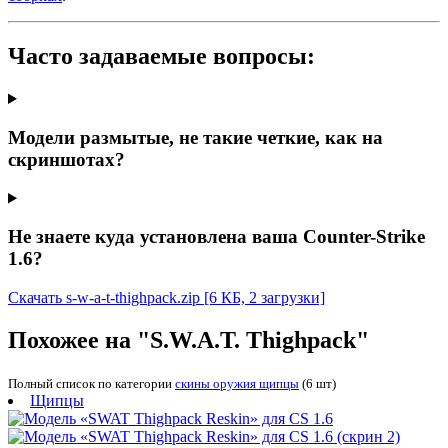
Часто задаваемые вопросы:
Модели размытые, не такие четкие, как на
скриншотах?
Не знаете куда установлена ваша Counter-Strike
1.6?
Скачать s-w-a-t-thighpack.zip
[6 КБ, 2 загрузки]
Похожее на "S.W.A.T. Thighpack"
Полный список по категории
скины оружия щипцы
(6 шт)
Щипцы