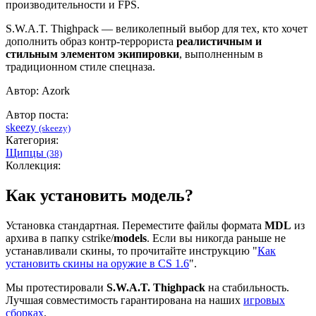
производительности и FPS.
S.W.A.T. Thighpack — великолепный выбор для тех, кто хочет
дополнить образ контр-террориста
реалистичным и
стильным элементом экипировки
, выполненным в
традиционном стиле спецназа.
Автор: Azork
Автор поста:
skeezy
(skeezy)
Категория:
Щипцы
(38)
Коллекция:
Как установить модель?
Установка стандартная. Переместите файлы формата
MDL
из
архива в папку cstrike/
models
. Если вы никогда раньше не
устанавливали скины, то прочитайте инструкцию "
Как
установить скины на оружие в CS 1.6
".
Мы протестировали
S.W.A.T. Thighpack
на стабильность.
Лучшая совместимость гарантирована на наших
игровых
сборках
.