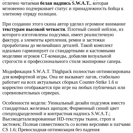
отлично читаемая
белая надпись S.W.A.T.
, которая
мгновенно подчеркивает статус и принадлежность бойца к
элитному отряду полиции.
При создании этого скина автор уделил огромное внимание
текстурам высокой четкости
. Плотный синий нейлон, из
которого изготовлены подсумки, имеет реалистичную
фактуру, а элементы крепления, ремни и застежки
проработаны до мельчайших деталей. Такой комплект
идеально гармонирует со стандартными и кастомными
моделями игроков CT-команды, добавляя визуальной
строгости и профессионального стиля экипировке сапера.
Модификация S.W.A.T. Thighpack полностью оптимизирована
для комфортной игры. Она не вызывает лагов, стабильно
работает на всех актуальных сборках Counter-Strike 1.6 и
корректно отображается при игре на любых публичных или
соревновательных серверах.
Особенности модели: Уникальный дизайн подсумок вместо
стандартных железных щипцов; Фирменный синий цвет
спецподразделений и контрастная надпись S.W.A.T.;
Высокодетализированные HD-текстуры ткани, строп и
застежек; Полная совместимость со всеми версиями и патчами
CS 1.6; Превосходная оптимизация без падения