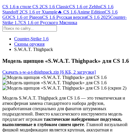
CS 1.6 в стиле CS 2
CS 1.6 Classic
CS 1.6 от Zehhs
CS 1.6
Standoff 2
CS 1.6 от Xtample
🔥 CS 1.6 Anime Edition
CS 1.6
GO
CS 1.6 от Pigeon
CS 1.6 Русская версия
CS 1.6 2025
Counter-
Strike 1.7
CS 1.6 от Русского Мясника
Counter-Strike 1.6
Скины оружия
S.W.A.T. Thighpack
Модель щипцов «S.W.A.T. Thighpack» для CS 1.6
Скачать s-w-a-t-thighpack.zip
[6 КБ, 2 загрузки]
Модель S.W.A.T. Thighpack для CS 1.6 — это тематическая и
атмосферная замена стандартного набора дефузов,
разработанная специально для фанатов штурмовых
подразделений. Вместо классического инструмента модель
предлагает игрокам
тактические набедренные подсумки,
выполненные в глубоком синем цвете
. Главной визуальной
фишкой модификации является крупная, аккуратная и