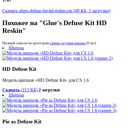
Скачать glues-defuse-kit-hd-reskin.zip
[49 КБ, 3 загрузки]
Похожее на "Glue's Defuse Kit HD
Reskin"
Полный список по категории
скины оружия щипцы
(6 шт)
Щипцы
HD Defuse Kit
Модель щипцов «HD Defuse Kit» для CS 1.6
Скачать
(213 КБ)
2 загрузки
Щипцы
Pie as Defuse Kit