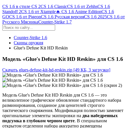
CS 1.6 в стиле CS 2
CS 1.6 Classic
CS 1.6 от Zehhs
CS 1.6
Standoff 2
CS 1.6 от Xtample
🔥 CS 1.6 Anime Edition
CS 1.6
GO
CS 1.6 от Pigeon
CS 1.6 Русская версия
CS 1.6 2025
CS 1.6 от
Русского Мясника
Counter-Strike 1.7
Counter-Strike 1.6
Скины оружия
Glue's Defuse Kit HD Reskin
Модель «Glue's Defuse Kit HD Reskin» для CS 1.6
Скачать glues-defuse-kit-hd-reskin.zip
[49 КБ, 3 загрузки]
Модель Glue's Defuse Kit HD Reskin для CS 1.6 — это
великолепное графическое обновление стандартного набора
разминирования, созданное для ценителей строгого
тактического снаряжения. Модификация полностью заменяет
оригинальные элементы экипировки на
два набедренных
подсумка в глубоком черном цвете
. В специальном
открытом отделении набора аккуратно размещены