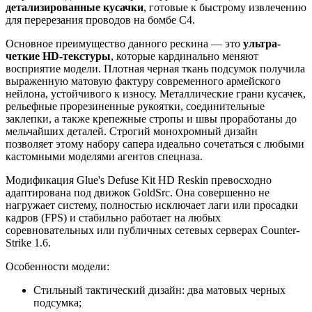
детализированные кусачки
, готовые к быстрому извлечению
для перерезания проводов на бомбе C4.
Основное преимущество данного рескина — это
ультра-
четкие HD-текстуры
, которые кардинально меняют
восприятие модели. Плотная черная ткань подсумок получила
выраженную матовую фактуру современного армейского
нейлона, устойчивого к износу. Металлические грани кусачек,
рельефные прорезиненные рукоятки, соединительные
заклепки, а также крепежные стропы и швы проработаны до
мельчайших деталей. Строгий монохромный дизайн
позволяет этому набору сапера идеально сочетаться с любыми
кастомными моделями агентов спецназа.
Модификация Glue's Defuse Kit HD Reskin превосходно
адаптирована под движок GoldSrc. Она совершенно не
нагружает систему, полностью исключает лаги или просадки
кадров (FPS) и стабильно работает на любых
соревновательных или публичных сетевых серверах Counter-
Strike 1.6.
Особенности модели:
Стильный тактический дизайн: два матовых черных
подсумка;