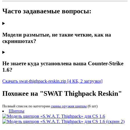
Часто задаваемые вопросы:
Модели размытые, не такие четкие, как на
скриншотах?
Не знаете куда установлена ваша Counter-Strike
1.6?
Скачать swat-thighpack-reskin.zip
[4 КБ, 2 загрузки]
Похожее на "SWAT Thighpack Reskin"
Полный список по категории
скины оружия щипцы
(6 шт)
Щипцы