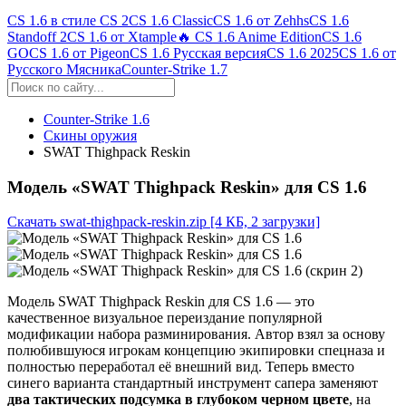
CS 1.6 в стиле CS 2
CS 1.6 Classic
CS 1.6 от Zehhs
CS 1.6
Standoff 2
CS 1.6 от Xtample
🔥 CS 1.6 Anime Edition
CS 1.6
GO
CS 1.6 от Pigeon
CS 1.6 Русская версия
CS 1.6 2025
CS 1.6 от
Русского Мясника
Counter-Strike 1.7
Counter-Strike 1.6
Скины оружия
SWAT Thighpack Reskin
Модель «SWAT Thighpack Reskin» для CS 1.6
Скачать swat-thighpack-reskin.zip
[4 КБ, 2 загрузки]
Модель SWAT Thighpack Reskin для CS 1.6 — это
качественное визуальное переиздание популярной
модификации набора разминирования. Автор взял за основу
полюбившуюся игрокам концепцию экипировки спецназа и
полностью переработал её внешний вид. Теперь вместо
синего варианта стандартный инструмент сапера заменяют
два тактических подсумка в глубоком черном цвете
, на