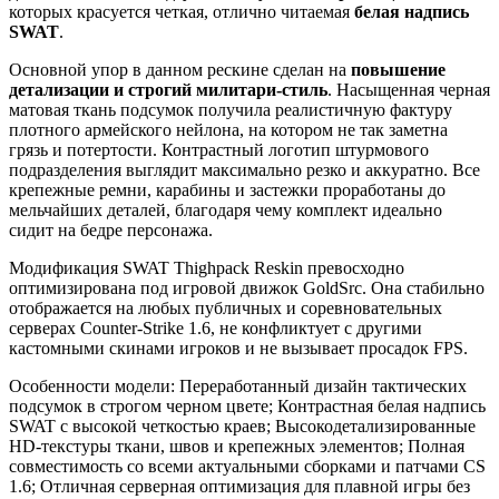
которых красуется четкая, отлично читаемая
белая надпись
SWAT
.
Основной упор в данном рескине сделан на
повышение
детализации и строгий милитари-стиль
. Насыщенная черная
матовая ткань подсумок получила реалистичную фактуру
плотного армейского нейлона, на котором не так заметна
грязь и потертости. Контрастный логотип штурмового
подразделения выглядит максимально резко и аккуратно. Все
крепежные ремни, карабины и застежки проработаны до
мельчайших деталей, благодаря чему комплект идеально
сидит на бедре персонажа.
Модификация SWAT Thighpack Reskin превосходно
оптимизирована под игровой движок GoldSrc. Она стабильно
отображается на любых публичных и соревновательных
серверах Counter-Strike 1.6, не конфликтует с другими
кастомными скинами игроков и не вызывает просадок FPS.
Особенности модели: Переработанный дизайн тактических
подсумок в строгом черном цвете; Контрастная белая надпись
SWAT с высокой четкостью краев; Высокодетализированные
HD-текстуры ткани, швов и крепежных элементов; Полная
совместимость со всеми актуальными сборками и патчами CS
1.6; Отличная серверная оптимизация для плавной игры без