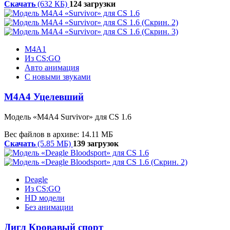
Скачать
(632 КБ)
124 загрузки
M4A1
Из CS:GO
Авто анимация
С новыми звуками
M4A4 Уцелевший
Модель
«M4A4 Survivor
»
для CS 1.6
Вес файлов в архиве: 14.11 МБ
Скачать
(5.85 МБ)
139 загрузок
Deagle
Из CS:GO
HD модели
Без анимации
Дигл Кровавый спорт