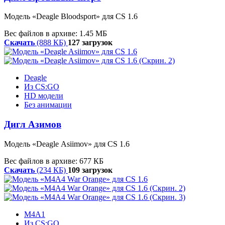
Модель
«
Deagle
Bloodsport»
для CS 1.6
Вес файлов в архиве: 1.45 МБ
Скачать
(888 КБ)
127 загрузок
Deagle
Из CS:GO
HD модели
Без анимации
Дигл Азимов
Модель
«
Deagle
Asiimov»
для CS 1.6
Вес файлов в архиве: 677 КБ
Скачать
(234 КБ)
109 загрузок
M4A1
Из CS:GO