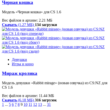
Черная кошка
Модель «Черная кошка» для CS 1.6
Вес файлов в архиве: 2.21 МБ
Скачать
(1.27 МБ)
134 загрузки
Девушки
Игры и кино
Мираж кролика
Модель девушки «Rabbit mirage» (новая озвучка) из CS:NZ для
CS 1.6
Вес файлов в архиве: 11.44 МБ
Скачать
(6.18 МБ)
316 загрузок
1
...
5
6
7
8
9
10
11
12
13
...
31