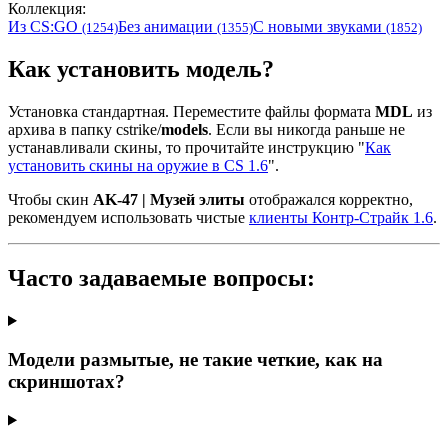
Коллекция:
Из CS:GO
Без анимации
С новыми звуками
(1254)
(1355)
(1852)
Как установить модель?
Установка стандартная. Переместите файлы формата
MDL
из
архива в папку cstrike/
models
. Если вы никогда раньше не
устанавливали скины, то прочитайте инструкцию "
Как
установить скины на оружие в CS 1.6
".
Чтобы скин
AK-47 | Музей элиты
отображался корректно,
рекомендуем использовать чистые
клиенты Контр-Страйк 1.6
.
Часто задаваемые вопросы:
Модели размытые, не такие четкие, как на
скриншотах?