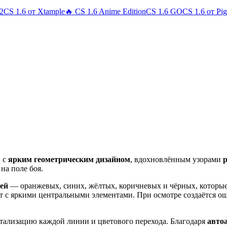
 2
CS 1.6 от Xtample
🔥 CS 1.6 Anime Edition
CS 1.6 GO
CS 1.6 от Pi
 с
ярким геометрическим дизайном
, вдохновлённым узорами
р
на поле боя.
ей
— оранжевых, синих, жёлтых, коричневых и чёрных, которые 
ст с яркими центральными элементами. При осмотре создаётся ощ
етализацию каждой линии и цветового перехода. Благодаря
авто