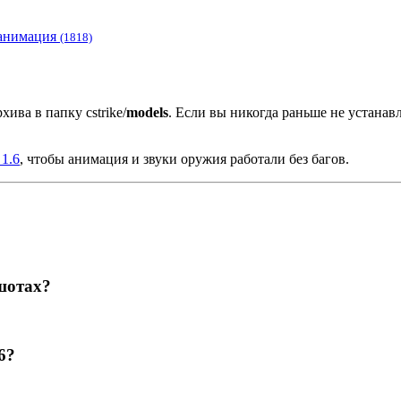
анимация
(1818)
хива в папку cstrike/
models
. Если вы никогда раньше не устана
1.6
, чтобы анимация и звуки оружия работали без багов.
шотах?
6?