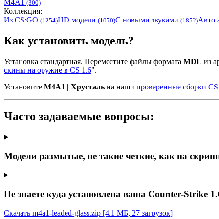
M4A1
(300)
Коллекция:
Из CS:GO
HD модели
С новыми звуками
Авто 
(1254)
(1070)
(1852)
Как установить модель?
Установка стандартная. Переместите файлы формата
MDL
из ар
скины на оружие в CS 1.6
".
Установите
M4A1 | Хрусталь
на наши
проверенные сборки CS 
Часто задаваемые вопросы:
Модели размытые, не такие четкие, как на скрин
Не знаете куда установлена ваша Counter-Strike 1.
Скачать m4a1-leaded-glass.zip
[4.1 МБ, 27 загрузок]