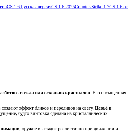
geon
CS 1.6 Русская версия
CS 1.6 2025
Counter-Strike 1.7
CS 1.6 от
азбитого стекла или осколков кристаллов
. Его насыщенная
создают эффект бликов и переливов на свету.
Цевьё и
ущение, будто винтовка сделана из кристаллических
анимации
, оружие выглядит реалистично при движении и