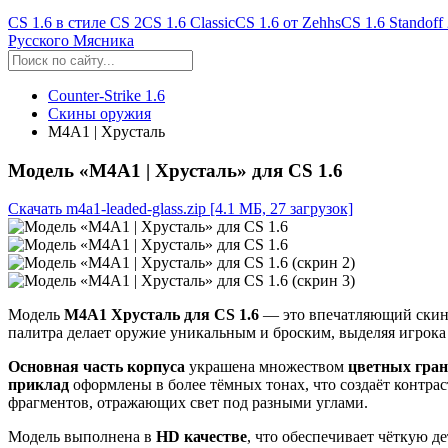
CS 1.6 в стиле CS 2
CS 1.6 Classic
CS 1.6 от Zehhs
CS 1.6 Standoff
Русского Мясника
Counter-Strike 1.6
Скины оружия
M4A1 | Хрусталь
Модель «M4A1 | Хрусталь» для CS 1.6
Скачать m4a1-leaded-glass.zip
[4.1 МБ, 27 загрузок]
Модель
M4A1 Хрусталь для CS 1.6
— это впечатляющий скин
палитра делает оружие уникальным и броским, выделяя игрока 
Основная часть корпуса
украшена множеством
цветных гран
приклад
оформлены в более тёмных тонах, что создаёт контра
фрагментов, отражающих свет под разными углами.
Модель выполнена в
HD качестве
, что обеспечивает чёткую д