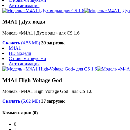
С новыми звуками
Авто анимация
M4A1 | Дух воды
Модель «M4A1 | Дух воды» для CS 1.6
Скачать
(4.55 МБ)
39 загрузок
M4A1
HD модели
С новыми звуками
Авто анимация
M4A1 High-Voltage God
Модель «M4A1 High-Voltage God» для CS 1.6
Скачать
(5.02 МБ)
37 загрузок
Комментарии (0)
0
1