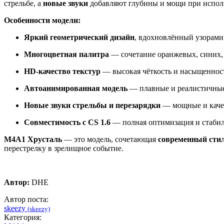
стрельбе, а
новые звуки
добавляют глубины и мощи при испол
Особенности модели:
Яркий геометрический дизайн
, вдохновлённый узорами 
Многоцветная палитра
— сочетание оранжевых, синих, 
HD-качество текстур
— высокая чёткость и насыщенност
Автоанимированная модель
— плавные и реалистичные
Новые звуки стрельбы и перезарядки
— мощные и каче
Совместимость с CS 1.6
— полная оптимизация и стабил
M4A1 Хрусталь
— это модель, сочетающая
современный стил
перестрелку в зрелищное событие.
Автор:
DHE
Автор поста:
skeezy
(skeezy)
Категория: