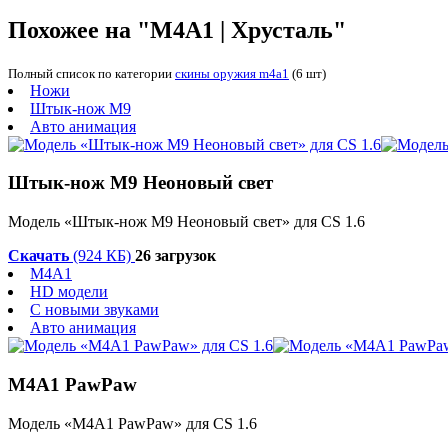
Похожее на "M4A1 | Хрусталь"
Полный список по категории
скины оружия m4a1
(6 шт)
Ножи
Штык-нож М9
Авто анимация
Штык-нож М9 Неоновый свет
Модель «Штык-нож М9 Неоновый свет» для CS 1.6
Скачать
(924 КБ)
26 загрузок
M4A1
HD модели
С новыми звуками
Авто анимация
M4A1 PawPaw
Модель «M4A1 PawPaw» для CS 1.6