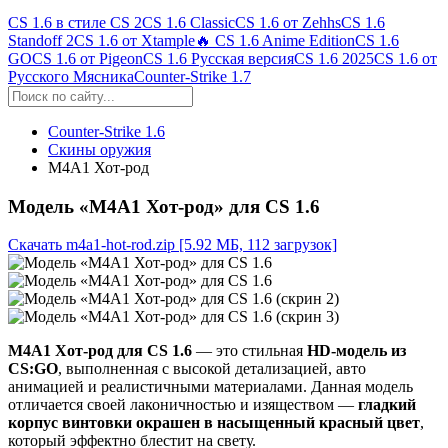
CS 1.6 в стиле CS 2
CS 1.6 Classic
CS 1.6 от Zehhs
CS 1.6
Standoff 2
CS 1.6 от Xtample
🔥 CS 1.6 Anime Edition
CS 1.6
GO
CS 1.6 от Pigeon
CS 1.6 Русская версия
CS 1.6 2025
CS 1.6 от
Русского Мясника
Counter-Strike 1.7
Counter-Strike 1.6
Скины оружия
М4А1 Хот-род
Модель «М4А1 Хот-род» для CS 1.6
Скачать m4a1-hot-rod.zip
[5.92 МБ, 112 загрузок]
M4A1 Хот-род для CS 1.6
— это стильная
HD-модель из
CS:GO
, выполненная с высокой детализацией, авто
анимацией и реалистичными материалами. Данная модель
отличается своей лаконичностью и изяществом —
гладкий
корпус винтовки окрашен в насыщенный красный цвет
,
который эффектно блестит на свету.