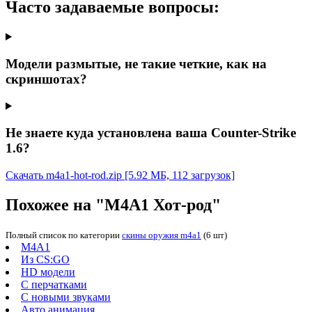
Часто задаваемые вопросы:
Модели размытые, не такие четкие, как на
скриншотах?
Не знаете куда установлена ваша Counter-Strike
1.6?
Скачать m4a1-hot-rod.zip
[5.92 МБ, 112 загрузок]
Похожее на "М4А1 Хот-род"
Полный список по категории
скины оружия m4a1
(6 шт)
M4A1
Из CS:GO
HD модели
С перчатками
С новыми звуками
Авто анимация