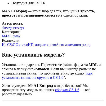
Подходит для CS 1.6.
M4A1 Хот-род
— это выбор для тех, кто ценит
яркость,
простоту и премиальное качество
в одном оружии.
Автор поста:
skeezy
(skeezy)
Категория:
M4A1
(300)
Коллекция:
Из CS:GO
HD модели
Авто анимация
(1254)
(1070)
(1818)
Как установить модель?
Установка стандартная. Переместите файлы формата
MDL
из
архива в папку cstrike/
models
. Если вы никогда раньше не
устанавливали скины, то прочитайте инструкцию "
Как
установить скины на оружие в CS 1.6
".
Хотите увидеть
М4А1 Хот-род
в игре без лагов? Мы
проверили эту модель на наших
сборках CS 1.6
— всё
работает идеально.