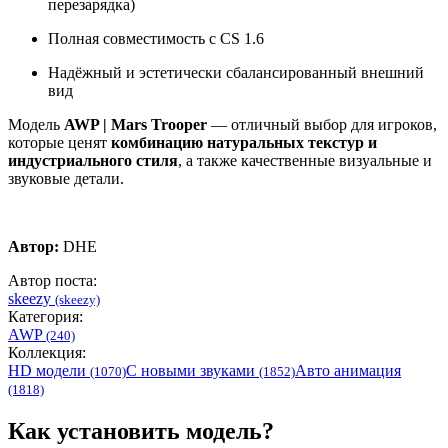
перезарядка)
Полная совместимость с CS 1.6
Надёжный и эстетически сбалансированный внешний
вид
Модель
AWP | Mars Trooper
— отличный выбор для игроков,
которые ценят
комбинацию натуральных текстур и
индустриального стиля
, а также качественные визуальные и
звуковые детали.
Автор:
DHE
Автор поста:
skeezy
(skeezy)
Категория:
AWP
(240)
Коллекция:
HD модели
С новыми звуками
Авто анимация
(1070)
(1852)
(1818)
Как установить модель?