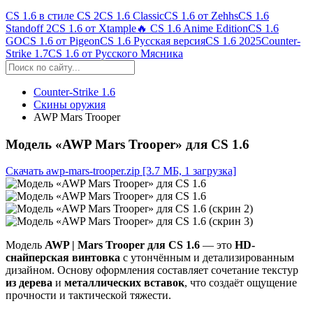
CS 1.6 в стиле CS 2
CS 1.6 Classic
CS 1.6 от Zehhs
CS 1.6
Standoff 2
CS 1.6 от Xtample
🔥 CS 1.6 Anime Edition
CS 1.6
GO
CS 1.6 от Pigeon
CS 1.6 Русская версия
CS 1.6 2025
Counter-
Strike 1.7
CS 1.6 от Русского Мясника
Counter-Strike 1.6
Скины оружия
AWP Mars Trooper
Модель «AWP Mars Trooper» для CS 1.6
Скачать awp-mars-trooper.zip
[3.7 МБ, 1 загрузка]
Модель
AWP | Mars Trooper для CS 1.6
— это
HD-
снайперская винтовка
с утончённым и детализированным
дизайном. Основу оформления составляет сочетание текстур
из дерева
и
металлических вставок
, что создаёт ощущение
прочности и тактической тяжести.