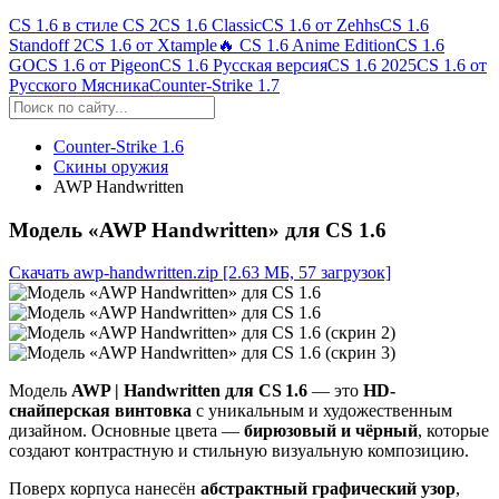
CS 1.6 в стиле CS 2
CS 1.6 Classic
CS 1.6 от Zehhs
CS 1.6
Standoff 2
CS 1.6 от Xtample
🔥 CS 1.6 Anime Edition
CS 1.6
GO
CS 1.6 от Pigeon
CS 1.6 Русская версия
CS 1.6 2025
CS 1.6 от
Русского Мясника
Counter-Strike 1.7
Counter-Strike 1.6
Скины оружия
AWP Handwritten
Модель «AWP Handwritten» для CS 1.6
Скачать awp-handwritten.zip
[2.63 МБ, 57 загрузок]
Модель
AWP | Handwritten для CS 1.6
— это
HD-
снайперская винтовка
с уникальным и художественным
дизайном. Основные цвета —
бирюзовый и чёрный
, которые
создают контрастную и стильную визуальную композицию.
Поверх корпуса нанесён
абстрактный графический узор
,