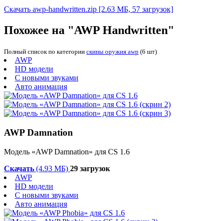
Скачать awp-handwritten.zip
[2.63 МБ, 57 загрузок]
Похожее на "AWP Handwritten"
Полный список по категории
скины оружия awp
(6 шт)
AWP
HD модели
С новыми звуками
Авто анимация
AWP Damnation
Модель «AWP Damnation» для CS 1.6
Скачать
(4.93 МБ)
29 загрузок
AWP
HD модели
С новыми звуками
Авто анимация