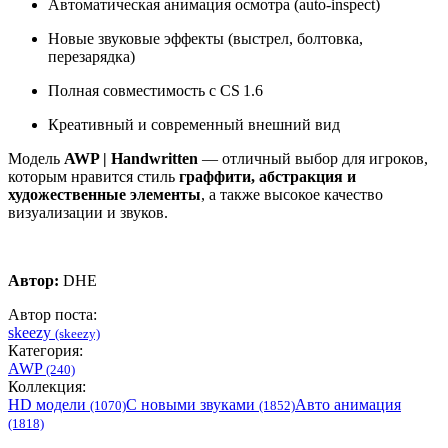
Автоматическая анимация осмотра (auto-inspect)
Новые звуковые эффекты (выстрел, болтовка,
перезарядка)
Полная совместимость с CS 1.6
Креативный и современный внешний вид
Модель
AWP | Handwritten
— отличный выбор для игроков,
которым нравится стиль
граффити, абстракция и
художественные элементы
, а также высокое качество
визуализации и звуков.
Автор:
DHE
Автор поста:
skeezy
(skeezy)
Категория:
AWP
(240)
Коллекция:
HD модели
С новыми звуками
Авто анимация
(1070)
(1852)
(1818)