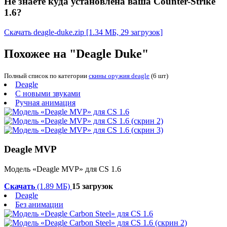
Не знаете куда установлена ваша Counter-Strike
1.6?
Скачать deagle-duke.zip
[1.34 МБ, 29 загрузок]
Похожее на "Deagle Duke"
Полный список по категории
скины оружия deagle
(6 шт)
Deagle
С новыми звуками
Ручная анимация
Deagle MVP
Модель «Deagle MVP» для CS 1.6
Скачать
(1.89 МБ)
15 загрузок
Deagle
Без анимации