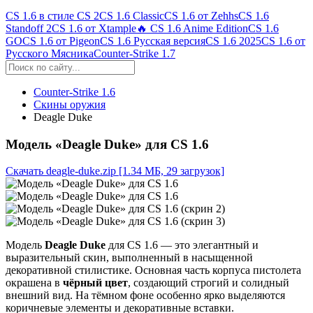
CS 1.6 в стиле CS 2
CS 1.6 Classic
CS 1.6 от Zehhs
CS 1.6
Standoff 2
CS 1.6 от Xtample
🔥 CS 1.6 Anime Edition
CS 1.6
GO
CS 1.6 от Pigeon
CS 1.6 Русская версия
CS 1.6 2025
CS 1.6 от
Русского Мясника
Counter-Strike 1.7
Counter-Strike 1.6
Скины оружия
Deagle Duke
Модель «Deagle Duke» для CS 1.6
Скачать deagle-duke.zip
[1.34 МБ, 29 загрузок]
Модель
Deagle Duke
для CS 1.6 — это элегантный и
выразительный скин, выполненный в насыщенной
декоративной стилистике. Основная часть корпуса пистолета
окрашена в
чёрный цвет
, создающий строгий и солидный
внешний вид. На тёмном фоне особенно ярко выделяются
коричневые элементы и декоративные вставки.